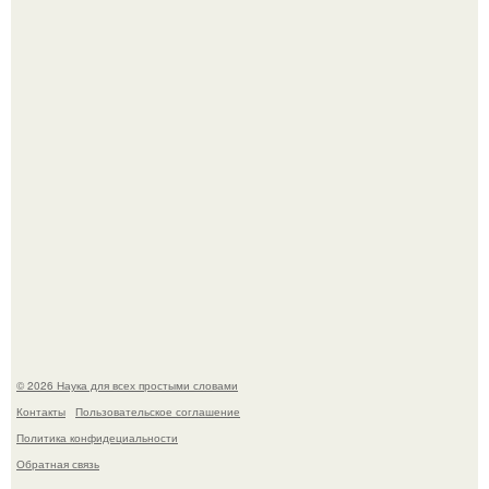
ИИ сделает богаче всех - и особенно тех, кто
зарабатывает меньше всего.
53-Летняя Джоке - одна из многих женщин, которым
помог фонд Spijt van Tattoo, основанный в Роттердаме.
© 2026 Наука для всех простыми словами
Контакты
Пользовательское соглашение
Политика конфидециальности
Обратная связь