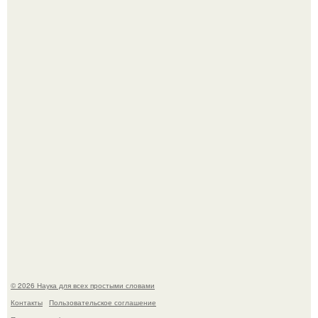
Медь используют для хранения воды уже многие
тысячелетия.
Учёные живую клетку из неживых молекул собрали.
© 2026 Наука для всех простыми словами
Контакты
Пользовательское соглашение