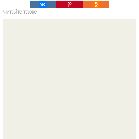
Читайте также
Гештальт. Что такое гештальт.
В 1898 г американский фермер нашел в кенсингтоне
каменную плиту с руническими надписями.