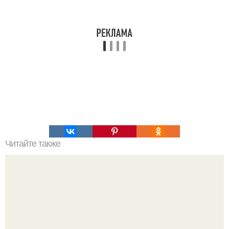
Читайте также