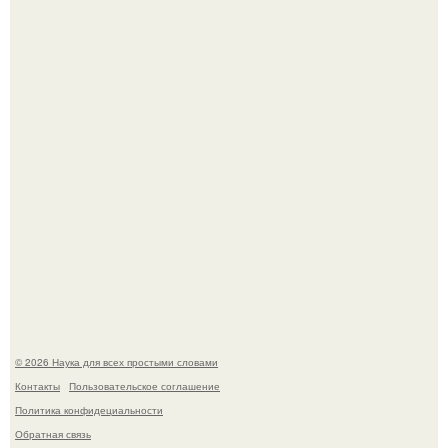
Язык дятла - необычный природный механизм.
Вихревые микро - ГЭС на реке с малым перепадом
высоты: вода закручивается в бетонной камере и
вращает вертикальную турбину.
© 2026 Наука для всех простыми словами
Контакты
Пользовательское соглашение
Политика конфидециальности
Обратная связь