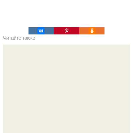
Читайте также
Это невероятное фото было сделано в чернобыле 24
апреля 1997 года.