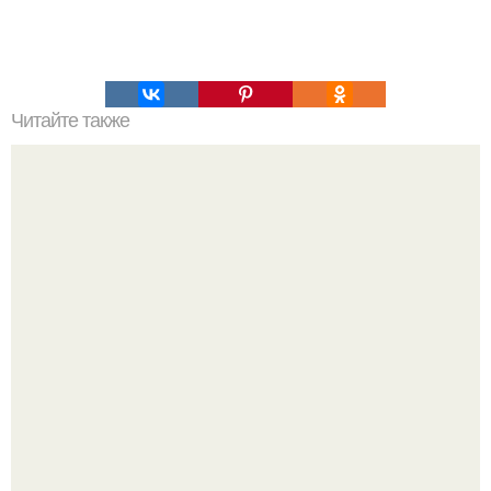
Читайте также
Почему нельзя назвать самым сложным какой-то
конкретный язык?