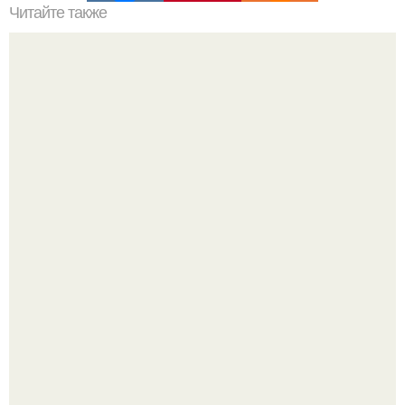
Читайте также
Академический рисунок ног и рук.
Мрачный прогноз о распространении бактериальных
инфекций у детей вышел.