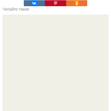
Читайте также
Полезные фразы для деловой переписки на английском.
Жительница Башкирии больше не может иметь детей
после того, как медики сделали ей аборт на шестом