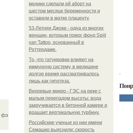
медики сделали ей аборт на
шестом месяце беременности и
оставили в матке плаценту.
53-Летняя Джоке - одна из многих
женщин, которым помог фонд Spijt
van Tattoo, основанный в
Роттердаме.
То, что татуировки влияют на
иммунную систему, в медицине
.
долгое время рассматривалось
лишь как гипотеза.
Понр
Вихревые микро - ГЭС на реке с
малым перепадом высоты: вода
закручивается в бетонной камере и
⇦
вращает вертикальную турбину.
Российские ученые из нии имени
Семашко выяснили: скорость