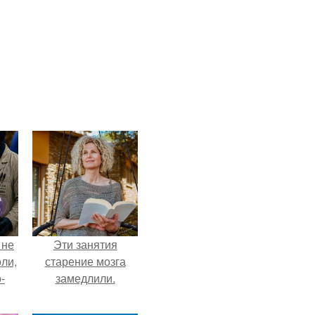
 не
Эти занятия
оли,
старение мозга
-
замедлили.