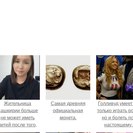
Жительница
Самая древняя
Голливуд умеет
ашкирии больше
официальная
только играть р
не может иметь
монета.
но и болеть по
детей после того,
настоящему.
ак медики сделали