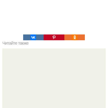
Читайте также
Это невероятное фото было сделано в чернобыле 24
апреля 1997 года.