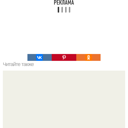
Читайте также
На прошлой неделе произошло как минимум три важных
события в нейтринной физике, привлекших к себе