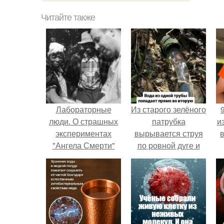
Читайте также
Лабораторные
Из старого зелёного
люди. О страшных
патрубка
и
экспериментах
вырывается струя
"Ангела Смерти"
по ровной дуге и
нацистского врача
точно попадает в
Йозефа менгеле
отверстие нижней
слышали все.
трубы.