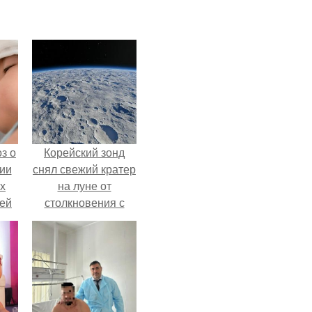
з о
Корейский зонд
ии
снял свежий кратер
х
на луне от
тей
столкновения с
обломком Falcon 9.