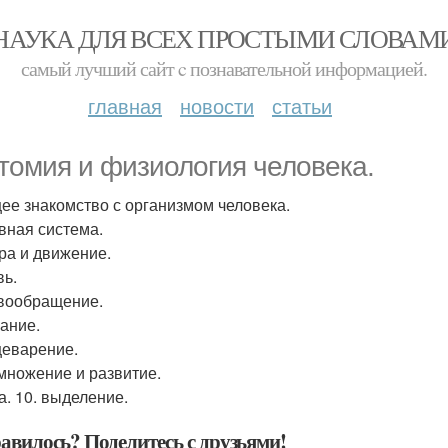
НАУКА ДЛЯ ВСЕХ ПРОСТЫМИ СЛОВАМ
самый лучший сайт c познавательной информацией.
главная
новости
статьи
томия и физиология человека.
щее знакомство с организмом человека.
рвная система.
ора и движение.
вь.
овообращение.
хание.
щеварение.
змножение и развитие.
а. 10. выделение.
авилось? Поделитесь с друзьями!