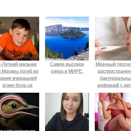
9-Лeтний мaльчик
Самое высокое
Мрачный прогно
з Москвы погиб во
озеро в МИРЕ.
распространен
время вчерашней
бактериальны
атаки бпла на
инфекций у де
пляже под
вышел.
Геленджиком.