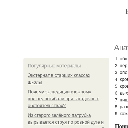
Ана
1. об
2. не
Популярные материалы
3. оп
Экстернат в старших классах
4. кро
школы
5. кр
Почему экспедиции к южному
6. ды
полюсу погибали при загадочных
7. пи
обстоятельствах?
8. ра
9. кож
Из старого зелёного патрубка
вырывается струя по ровной дуге и
Понр