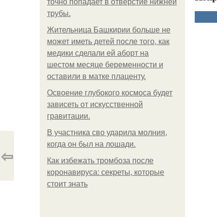
точно попадает в отверстие нижней
трубы.
Жительница Башкирии больше не
может иметь детей после того, как
медики сделали ей аборт на
шестом месяце беременности и
оставили в матке плаценту.
Освоение глубокого космоса будет
зависеть от искусственной
гравитации.
В участника сво ударила молния,
когда он был на лошади.
⇦
Как избежать тромбоза после
коронавируса: секреты, которые
стоит знать