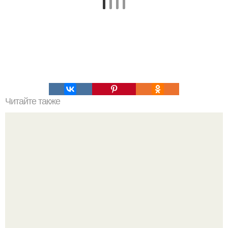
Читайте также
Днк, что это такое простыми словами. Родовая память
предков и днк.