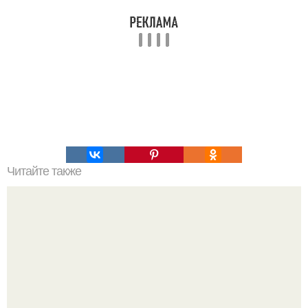
Читайте также
Это невероятное фото было сделано в чернобыле 24