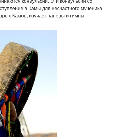
чинаются конвульсии. Эти конвульсии со
ступление в Камы для несчастного мученика
тарых Камов, изучает напевы и гимны,