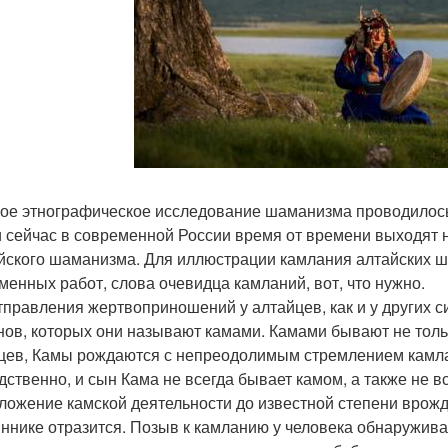
ое этнографическое исследование шаманизма проводилось е
 и сейчас в современной России время от времени выходят
айского шаманизма. Для иллюстрации камлания алтайских
менных работ, слова очевидца камланий, вот, что нужно.
тправления жертвоприношений у алтайцев, как и у других с
ов, которых они называют камами. Камами бывают не толь
цев, Камы рождаются с непреодолимым стремлением камлать,
дственно, и сын Кама не всегда бывает камом, а также не в
ложение камской деятельности до известной степени врожден
ннике отразится. Позыв к камланию у человека обнаруживае