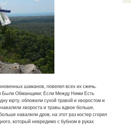
ыкновенных шаманов, повелел всех их сжечь.
 они Были Обманщики; Если Между Ними Есть
дну юрту, обложили сухой травой и хворостом и
ь; навалили хвороста и травы вдвое больше,
 больше навалили дров, на этот раз костер сгорел
ного, который невредимо с бубном в руках