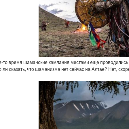
ое-то время шаманские камлания местами еще проводились 
 ли сказать, что шаманизма нет сейчас на Алтае? Нет, ско