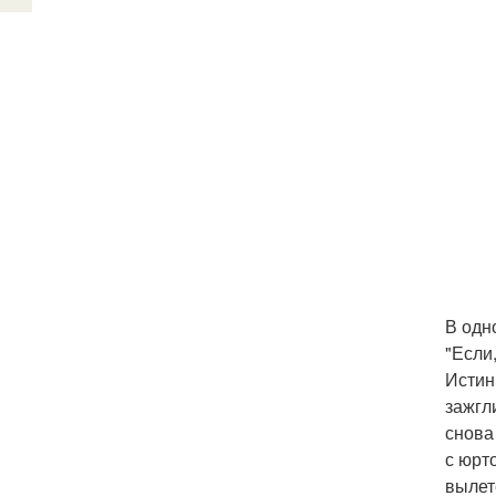
В одн
"Если
Истин
зажгл
снова
с юрт
вылет