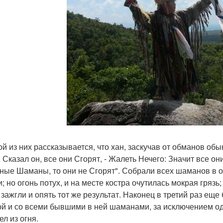
ой из них рассказывается, что хан, заскучав от обманов об
, Сказал он, все они Сгорят, - Жалеть Нечего: Значит все
ные Шаманы, то они не Сгорят". Собрали всех шаманов в о
и; но огонь потух, и на месте костра очутилась мокрая гряз
 зажгли и опять тот же результат. Наконец в третий раз еще
ой и со всеми бывшими в ней шаманами, за исключением од
ел из огня.