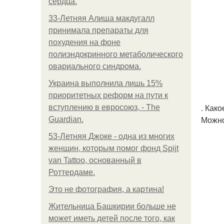
сердца.
33-Летняя Алиша макдугалл
принимала препараты для
похудения на фоне
полиэндокринного метаболического
овариального синдрома.
Украина выполнила лишь 15%
приоритетных реформ на пути к
. Как
вступлению в евросоюз, - The
Можно
Guardian.
53-Летняя Джоке - одна из многих
женщин, которым помог фонд Spijt
van Tattoo, основанный в
Роттердаме.
Это не фотография, а картина!
Жительница Башкирии больше не
может иметь детей после того, как