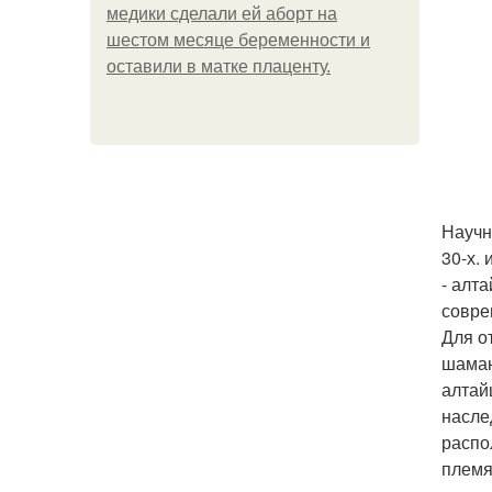
медики сделали ей аборт на
шестом месяце беременности и
оставили в матке плаценту.
Научн
30-х.
- алт
совре
Для о
шаман
алтай
насле
распо
племя