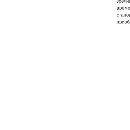
зрели
време
стано
приоб