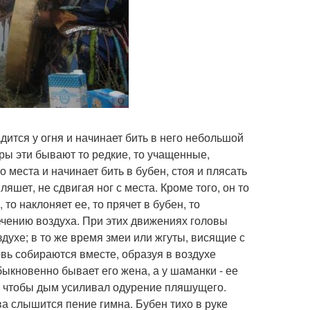
адится у огня и начинает бить в него небольшой
ры эти бывают то редкие, то учащенные,
места и начинает бить в бубен, стоя и плясать
ляшет, не сдвигая ног с места. Кроме того, он то
то наклоняет ее, то прячет в бубен, то
течению воздуха. При этих движениях головы
ухе; в то же время змеи или жгуты, висящие с
вь собираются вместе, образуя в воздухе
кновенно бывает его жена, а у шаманки - ее
, чтобы дым усиливал одурение пляшущего.
ва слышится пение гимна. Бубен тихо в руке