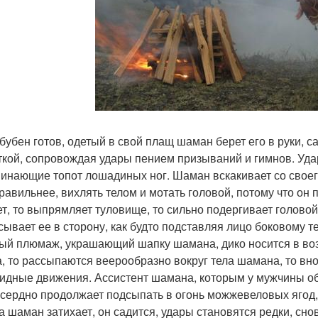
 бубен готов, одетый в свой плащ шаман берет его в руки, с
ткой, сопровождая удары пением призываний и гимнов. Уда
инающие топот лошадиных ног. Шаман вскакивает со своего 
равильнее, вихлять телом и мотать головой, потому что он п
ет, то выпрямляет туловище, то сильно подергивает головой, 
сывает ее в сторону, как будто подставляя лицо боковому 
ый плюмаж, украшающий шапку шамана, дико носится в возд
, то рассыпаются веерообразно вокруг тела шамана, то вно
идные движения. Ассистент шамана, которым у мужчины обы
усердно продолжает подсыпать в огонь можжевеловых ягод
а шаман затихает, он садится, удары становятся редки, сно