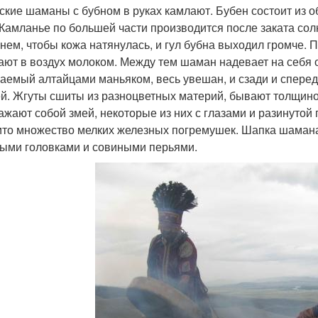
ские шаманы с бубном в руках камлают. Бубен состоит из о
 Камланье по большей части производится после заката сол
гнем, чтобы кожа натянулась, и гул бубна выходил громче.
ают в воздух молоком. Между тем шаман надевает на себя 
аемый алтайцами маньяком, весь увешан, и сзади и спере
й. Жгуты сшиты из разноцветных материй, бывают толщиной
ажают собой змей, некоторые из них с глазами и разинутой 
то множество мелких железных погремушек. Шапка шамана
ыми головками и совиными перьями.