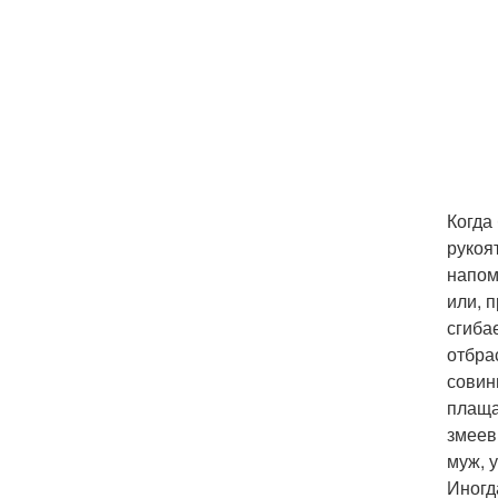
Когда
рукоя
напом
или, п
сгиба
отбра
совин
плаща
змеев
муж, 
Иногд