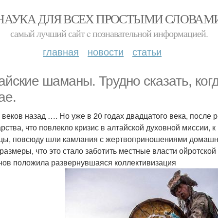
НАУКА ДЛЯ ВСЕХ ПРОСТЫМИ СЛОВАМ
самый лучший сайт c познавательной информацией.
главная
новости
статьи
айские шаманы. Трудно сказать, ко
ае.
 веков назад …. Но уже в 20 годах двадцатого века, после
арства, что повлекло кризис в алтайской духовной миссии
цы, повсюду шли камлания с жертвоприношениями домашни
 размеры, что это стало заботить местные власти ойротской
ов положила развернувшаяся коллективизация