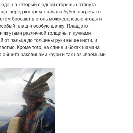
бода, на который с одной стороны натянута
нца, перед костром: сначала бубен нагревают
 Потом бросают в огонь можжевеловые ягоды и
особый плащ и особую шапку. Плащ этот
ди жгутами различной толщины и пучками
 от пальца до толщины руки выше кисти, и
пастью. Кроме того, на спине и боках шамана
 обшита раковинами каури и так называемыми