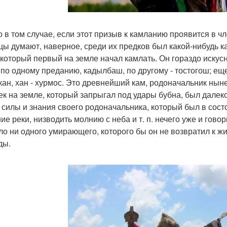
о в том случае, если этот призыв к камланию проявится в ч
цы думают, наверное, среди их предков был какой-нибудь к
 который первый на земле начал камлать. Он гораздо иску
 по одному преданию, кадылбаш, по другому - тостогош; ещ
кан, хан - хурмос. Это древнейший кам, родоначальник ны
ек на земле, который запрыгал под удары бубна, был далек
 силы и знания своего родоначальника, который был в состо
ие реки, низводить молнию с неба и т. п. нечего уже и гово
ло ни одного умирающего, которого бы он не возвратил к 
ды.