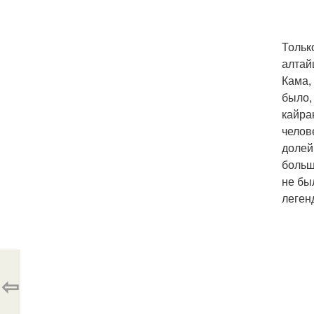
Тольк
алтай
Кама,
было,
кайра
челов
долей
больш
не бы
леген
⇦