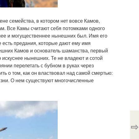
лене семейства, в котором нет вовсе Камов,
ам. Все Камы считают себя потомками одного
снее и могущественнее нынешних был. Имя его
е есть предания, которые дают ему имя
нешних Камов и основатель шаманства, первый
о искуснее нынешних. Те не владеют и сотой
янии перелетать с бубном в руках через
рить о том, как он властвовал над самой смертью:
жизни. О нем существуют многочисленные
⇨