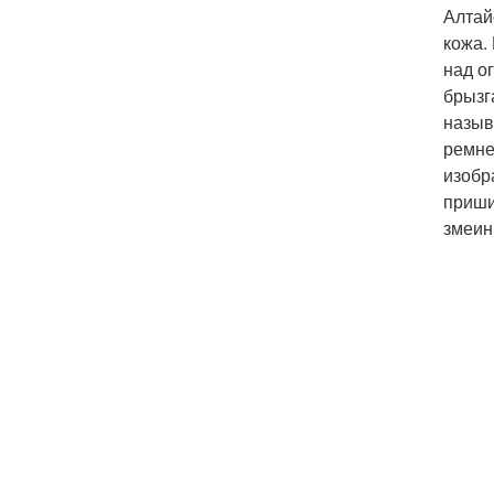
Алтай
кожа.
над о
брызг
назыв
ремне
изобр
приши
змеин