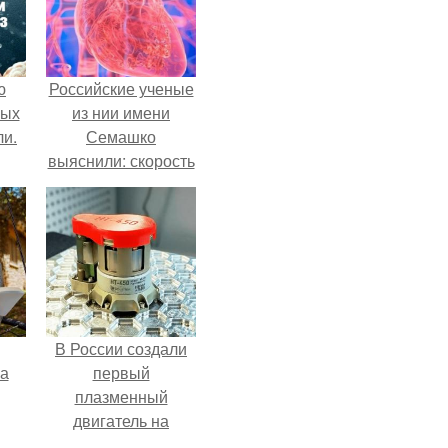
ю
Российские ученые
вых
из нии имени
ли.
Семашко
выяснили: скорость
старения напрямую
зависит от
состояния сосудов
и работы сердца.
В России создали
га
первый
плазменный
двигатель на
криптоне.