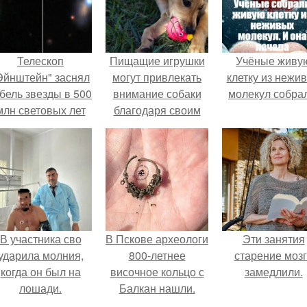
Телескоп
Пищащие игрушки
Учёные живу
Эйнштейн" заснял
могут привлекать
клетку из нежи
бель звезды в 500
внимание собаки
молекул собра
млн световых лет
благодаря своим
от земли.
звуковым
эффектам.
В участника сво
В Пскове археологи
Эти занятия
ударила молния,
800-летнее
старение моз
когда он был на
височное кольцо с
замедлили.
лошади.
Балкан нашли.