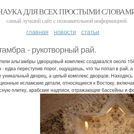
НАУКА ДЛЯ ВСЕХ ПРОСТЫМИ СЛОВАМ
самый лучший сайт c познавательной информацией.
главная
новости
статьи
гамбра - рукотворный рай.
тели альгамбры (дворцовый комплекс создавался около 150 
о - едва переступив порог, ощущаешь, что ты попал в рай, а
е уникальный дворец, а целый комплекс дворцов. Находясь
ционные исламские детали, относящиеся к Востоку, включа
сную плитку, арабские надписи, отражающие бассейны и ф