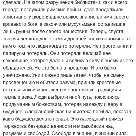
сделали. Началом разрушения библиотеки, как и всего
города, послужили римские войны, дело продолжили
христиане, искоренявшие всякое знание во имя своего
кровавого бога, а закончили мусульмане, оставившие
лишь руины после своего нашествия. Теперь, спустя
тысячи лет холодные камни древней эпохи напоминают
нам о том, что люди когда-то потеряли. Не просто книги и
папирусы потеряли. Они потеряли величайшее
сокровище, которое дало бы великую силу любому из его
обладателей. Но это было в прошлом. И это было
уничтожено. Уничтожено лишь затем, чтобы на смену
просвещению и обители разума, пришли крестовые
походы, инквизиция, жёсткие восточные традиции и
тёмные века. Люди выбрали иной путь, поклоняясь
придуманным божествам, потеряв надежду и веру в
будущее. Александрийская библиотека погибла, показав,
как в будущем делать нельзя. Это наглядный пример
торжества безнравственности и мракобесия над
разумом и свободой. Свобода в знании, в знании сила.