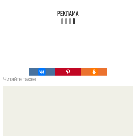
Читайте также
Ученые это "Открытием Века назвали"!