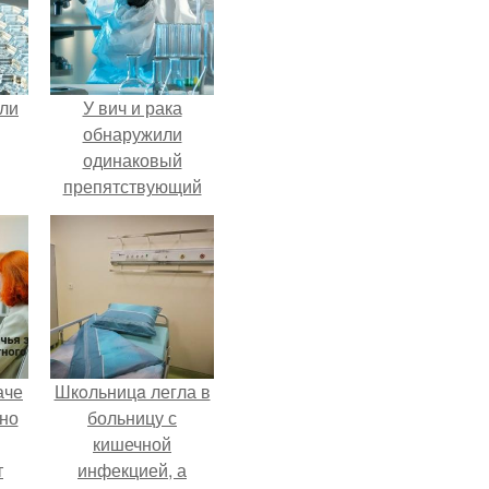
али
У вич и рака
обнаружили
одинаковый
препятствующий
лечению механизм.
аче
Шкoльницa легла в
нно
больницу с
кишечной
т
инфекцией, а