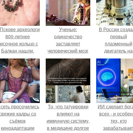
 Пскове археологи
Ученые:
В России созд
800-летнее
одиночество
первый
исочное кольцо с
заставляет
плазменный
Балкан нашли.
человеческий мозг
двигатель на
работать иначе.
криптоне.
 сеть просочились
То, что татуировки
ИИ сделает бог
свежие кадры со
влияют на
всех - и особе
съёмок
иммунную систему,
тех, кто
киноадаптации
в медицине долгое
зарабатывае