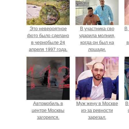
Это невероятное
В участника сво
В
фото было сделано
ударила молния,
в чернобыле 24
когда он был на
в
апреля 1997 года.
лошади.
Автомобиль в
Mуж жену в Москве
В
центре Москвы
из-за ревности
загорелся.
зарезал.