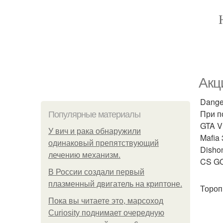
Акц
Dange
При п
Популярные материалы
GTA V 
У вич и рака обнаружили
Mafia 
одинаковый препятствующий
Dishon
лечению механизм.
CS GO
В России создали первый
плазменный двигатель на криптоне.
Тороп
Пока вы читаете это, марсоход
Curiosity поднимает очередную