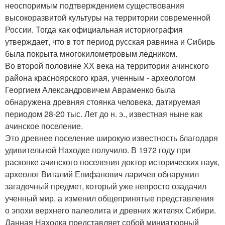
неоспоримым подтверждением существования
высокоразвитой культуры на территории современной
России. Тогда как официальная историография
утверждает, что в тот период русская равнина и Сибирь
была покрыта многокилометровым ледником.
Во второй половине ХХ века на территории ачинского
района красноярского края, ученным - археологом
Георгием Александровичем Авраменко была
обнаружена древняя стоянка человека, датируемая
периодом 28-20 тыс. Лет до н. э., известная ныне как
ачинское поселение.
Это древнее поселение широкую известность благодаря
удивительной Находке получило. В 1972 году при
раскопке ачинского поселения доктор исторических наук,
археолог Виталий Епифанович ларичев обнаружил
загадочный предмет, который уже непросто озадачил
ученный мир, а изменил общепринятые представления
о эпохи верхнего палеолита и древних жителях Сибири.
Данная Находка представляет собой миниатюрный