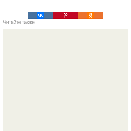
Читайте также
Это невероятное фото было сделано в чернобыле 24
апреля 1997 года.