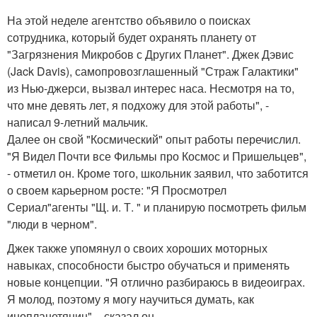
На этой неделе агентство объявило о поисках
сотрудника, который будет охранять планету от
"Загрязнения Микробов с Других Планет". Джек Дэвис
(Jack Davis), самопровозглашенный "Страж Галактики"
из Нью-джерси, вызвал интерес наса. Несмотря на то,
что мне девять лет, я подхожу для этой работы", -
написал 9-летний мальчик.
Далее он свой "Космический" опыт работы перечислил.
"Я Видел Почти все Фильмы про Космос и Пришельцев",
- отметил он. Кроме того, школьник заявил, что заботится
о своем карьерном росте: "Я Просмотрел
Сериал"агенты "Щ. и. Т. " и планирую посмотреть фильм
"люди в черном".
Джек также упомянул о своих хороших моторных
навыках, способности быстро обучаться и применять
новые концепции. "Я отлично разбираюсь в видеоиграх.
Я молод, поэтому я могу научиться думать, как
инопланетянин", - сказал он.