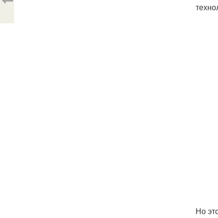
техно
Но эт