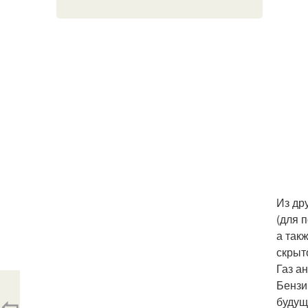
Из др
(для 
а так
скрыт
Газ а
Бензи
⇦
будущ