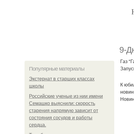
9-Д
Газ "
Запус
Популярные материалы
Экстернат в старших классах
К юби
школы
новин
Российские ученые из нии имени
Новин
Семашко выяснили: скорость
старения напрямую зависит от
состояния сосудов и работы
сердца.