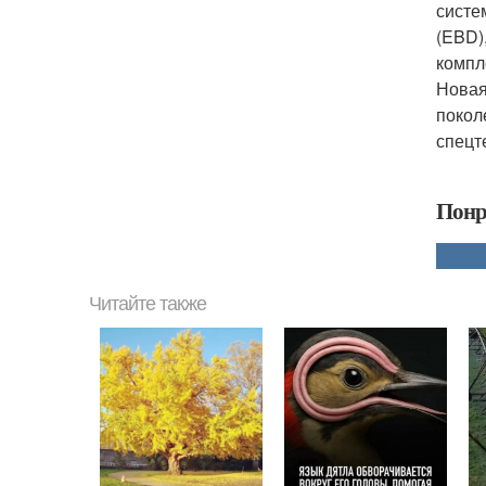
систе
(EBD)
компл
Новая
покол
спецт
Понр
Читайте также