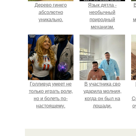
Дepево гинкго
Язык дятла -
абсолютно
необычный
уникально.
природный
м
механизм.
б
Голливуд умеет не
В участника сво
только играть роли,
ударила молния,
но и болеть по-
когда он был на
C
настоящему.
лошади.
о