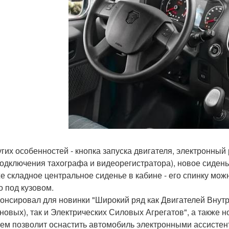
угих особенностей - кнопка запуска двигателя, электронный
подключения тахографа и видеорегистратора), новое сиден
же складное центральное сиденье в кабине - его спинку мож
о под кузовом.
нонсировал для новинки "Широкий ряд как Двигателей Внут
новых), так и Электрических Силовых Агрегатов", а также н
ем позволит оснастить автомобиль электронными ассистент