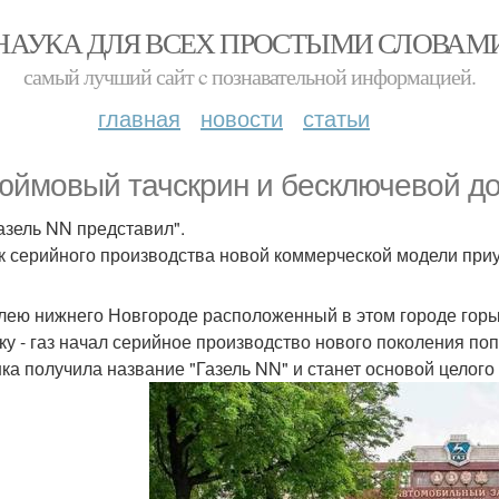
НАУКА ДЛЯ ВСЕХ ПРОСТЫМИ СЛОВАМ
самый лучший сайт c познавательной информацией.
главная
новости
статьи
юймовый тачскрин и бесключевой до
Газель NN представил".
к серийного производства новой коммерческой модели приу
лею нижнего Новгороде расположенный в этом городе горь
ку - газ начал серийное производство нового поколения по
ка получила название "Газель NN" и станет основой целог