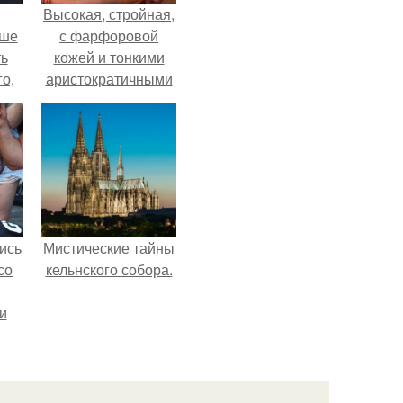
Высокая, стройная,
ьше
с фарфоровой
ть
кожей и тонкими
го,
аристократичными
али
чертами, эль
стом
выглядит так, будто
сошла с полотна
 и
художника.
ке
ись
Мистические тайны
со
кельнского собора.
и
всё
о