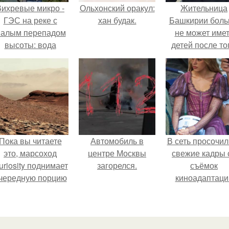
Вихревые микро -
Ольхонский оракул:
Жительница
ГЭС на реке с
хан будак.
Башкирии бол
алым перепадом
не может име
высоты: вода
детей после то
закручивается в
как медики сдел
етонной камере и
ей аборт на ше
вращает
месяце
вертикальную
беременности
турбину.
оставили в мат
плаценту.
Пока вы читаете
Автомобиль в
В сеть просочил
это, марсоход
центре Москвы
свежие кадры 
uriosity поднимает
загорелся.
съёмок
чередную порцию
киноадаптаци
красной пыли. 6.
"Рапунцель", и 
внимание
моментальн
оказалось