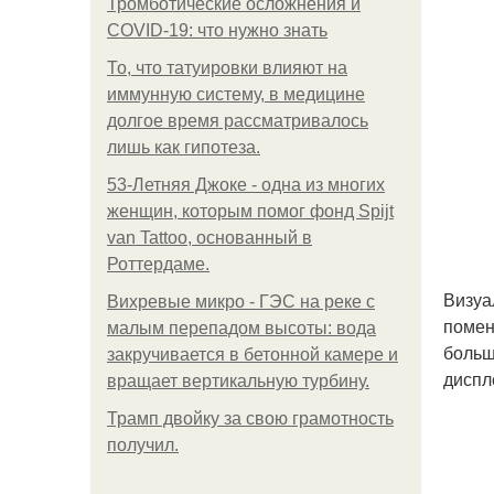
Тромботические осложнения и
COVID-19: что нужно знать
То, что татуировки влияют на
иммунную систему, в медицине
долгое время рассматривалось
лишь как гипотеза.
53-Летняя Джоке - одна из многих
женщин, которым помог фонд Spijt
van Tattoo, основанный в
Роттердаме.
Визуа
Вихревые микро - ГЭС на реке с
помен
малым перепадом высоты: вода
больш
закручивается в бетонной камере и
диспл
вращает вертикальную турбину.
Трамп двойку за свою грамотность
получил.