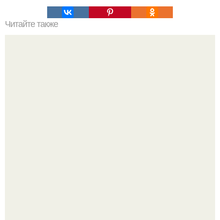
Читайте также
Это невероятное фото было сделано в чернобыле 24
апреля 1997 года.