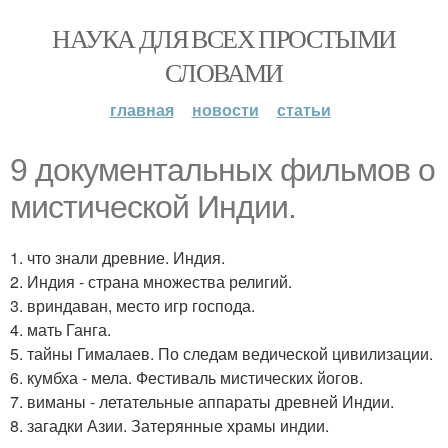
НАУКА ДЛЯ ВСЕХ ПРОСТЫМИ
СЛОВАМИ
главная
новости
статьи
9 документальных фильмов о
мистической Индии.
1. что знали древние. Индия.
2. Индия - страна множества религий.
3. вриндаван, место игр господа.
4. мать Ганга.
5. тайны Гималаев. По следам ведической цивилизации.
6. кумбха - мела. Фестиваль мистических йогов.
7. виманы - летательные аппараты древней Индии.
8. загадки Азии. Затерянные храмы индии.