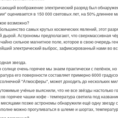
сающий воображение электрический разряд был обнаружен р
ии" оценивается в 150 000 световых лет, на 50% длиннее мл
акое возможно?
 большинство самых крутых космических явлений, этот раз
й дырой. Астрономы предполагают, что сверхмассивная чёр
чайно сильное магнитное поле, которое в свою очередь ген
ейший электрический выброс, зафиксированный нами во вс
лодная звезда.
то солнце очень горячее мы знаем практически с пелёнок, н
ратура его поверхности составляет примерно 6000 градусо
 солнечной "Атмосферы", может доходить до нескольких ми
утомимые учёные выяснили, что не все звёзды настолько го
сов горячее чашки кофе - температура светила под название
 месяцами позже астрономы обнаружили ещё одну звезду с
вполне можно прогуливаться в шлеме и шортах, температура