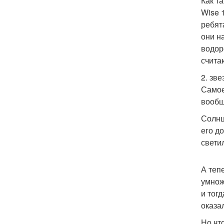
Как т
Wise 
ребят
они н
водор
счита
2. зв
Самое
вообщ
Солнц
его д
свети
А теп
умнож
и тог
оказа
Но чт