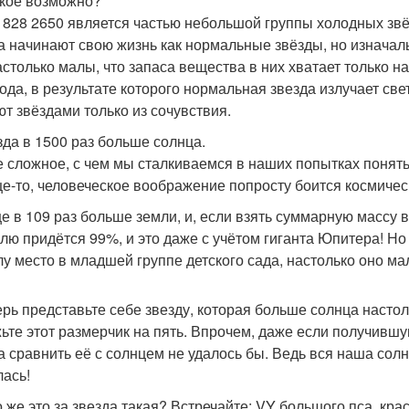
акое возможно?
1828 2650 является частью небольшой группы холодных звёз
а начинают свою жизнь как нормальные звёзды, но изначал
астолько малы, что запаса вещества в них хватает только н
ода, в результате которого нормальная звезда излучает све
ют звёздами только из сочувствия.
езда в 1500 раз больше солнца.
 сложное, с чем мы сталкиваемся в наших попытках понять 
е-то, человеческое воображение попросту боится космичес
е в 109 раз больше земли, и, если взять суммарную массу 
олю придётся 99%, и это даже с учётом гиганта Юпитера! Н
лу место в младшей группе детского сада, настолько оно ма
ерь представьте себе звезду, которая больше солнца насто
ьте этот размерчик на пять. Впрочем, даже если получившу
да сравнить её с солнцем не удалось бы. Ведь вся наша со
лась!
о же это за звезда такая? Встречайте: VY большого пса, кра