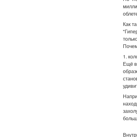
милли
облет
Как т
"Гипе
тольк
Почему
1. ко
Ещё в
образ
стано
удиви
Напри
наход
захол
больш
Внутр