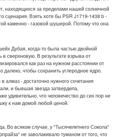
ет, находящихся за пределами нашей солнечной
о сценария. Взять хотя бы PSR J1719-1438 b -
той каменно - газовой шушерой. Потому что она
 шейх Дубая, когда-то была частью двойной
ь в сверхновую. В результате взрыва от
лизировался как раз на нужном расстоянии от
но далеко, чтобы сохранить углеродное ядро.
я в алмаз - достаточно нужного сочетания
али, и бывшая звезда затвердела,
е удивительно, что человечество до сих пор не
шку к нам домой любой ценой.
да. Во всяком случае, у "Тысячелетнего Сокола"
прайза" не заволакивало туманом от того, что