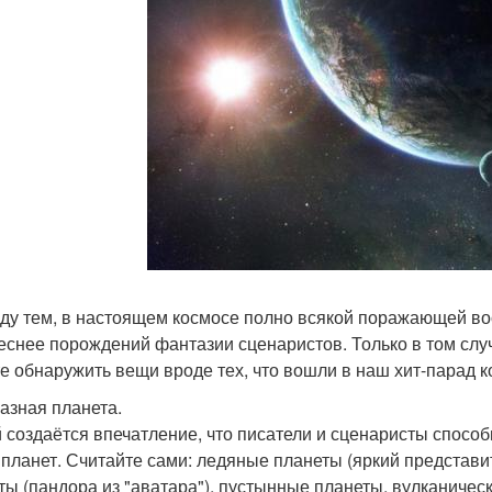
ду тем, в настоящем космосе полно всякой поражающей во
еснее порождений фантазии сценаристов. Только в том случа
е обнаружить вещи вроде тех, что вошли в наш хит-парад к
мазная планета.
 создаётся впечатление, что писатели и сценаристы спосо
 планет. Считайте сами: ледяные планеты (яркий представит
ты (пандора из "аватара"), пустынные планеты, вулканическ