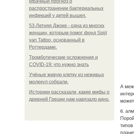
Мрачный прогноз о
распространении бактериальных
инфекций у детей вышел.
53-Летняя Джоке - одна из многих
женщин, которым помог фонд Spijt
van Tattoo, основанный в
Роттердаме.
Тромботические осложнения и
COVID-19: что нужно знать
Учёные живую клетку из неживых
молекул собрали.
А меж
Историки рассказали, какие мифы о
интер
древней Греции нам навязало кино.
может
6. ал
Порой
типов
плане