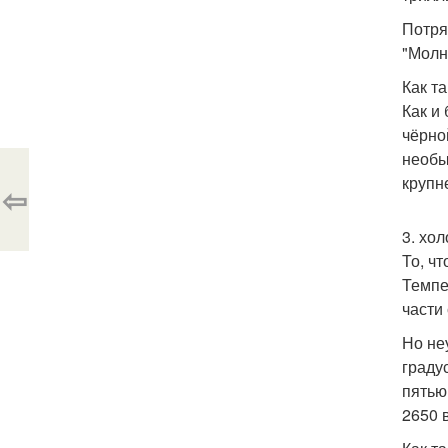
Потря
"Молн
Как т
Как и
чёрно
необы
крупн
⇦
3. хо
То, ч
Темпе
части
Но не
граду
пятью
2650 