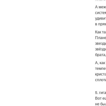
А меж
систе
удиви
в пря
Как т
Плане
звезд
звёзд
брата
А, ка
темпе
крист
сплот
5. ги
Вот е
не бы