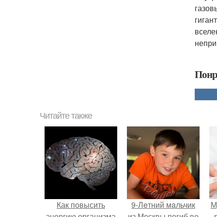
газов
гиган
вселе
непри
Понр
Читайте также
Как повысить
9-Лeтний мaльчик
М
энергию организма
из Москвы погиб во