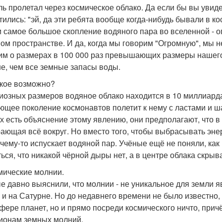
ль пролетал через космическое облако. Да если бы вы увид
тились: "эй, да эти ребята вообще когда-нибудь бывали в к
 самое большое скопление водяного пара во вселенной - 
ом пространстве. И да, когда мы говорим "Огромную", мы н
им о размерах в 100 000 раз превышающих размеры нашего
е, чем все земные запасы воды.
акое возможно?
иозных размеров водяное облако находится в 10 миллиардах 
ющее поколение космонавтов полетит к нему с ластами и ша
х есть объяснение этому явлению, они предполагают, что в
ающая всё вокруг. Но вместо того, чтобы выбрасывать эне
очему-то испускает водяной пар. Учёные ещё не поняли, как 
ться, что никакой чёрной дыры нет, а в центре облака скры
смические молнии.
е давно выяснили, что молнии - не уникальное для земли 
 и на Сатурне. Но до недавнего времени не было известно, 
фере планет, но и прямо посреди космического ничто, прич
ионам земных молний.