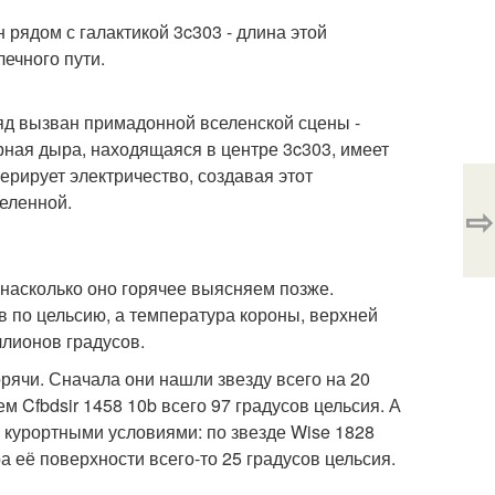
ядом с галактикой 3c303 - длина этой
ечного пути.
ряд вызван примадонной вселенской сцены -
ная дыра, находящаяся в центре 3c303, имеет
ерирует электричество, создавая этот
еленной.
⇨
о насколько оно горячее выясняем позже.
в по цельсию, а температура короны, верхней
ллионов градусов.
рячи. Сначала они нашли звезду всего на 20
м Cfbdsir 1458 10b всего 97 градусов цельсия. А
 курортными условиями: по звезде Wise 1828
 её поверхности всего-то 25 градусов цельсия.