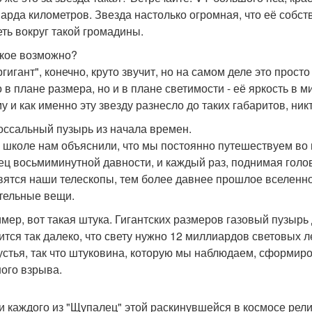
арда километров. Звезда настолько огромная, что её собст
еть вокруг такой громадины.
акое возможно?
ргигант", конечно, круто звучит, но на самом деле это прос
о в плане размера, но и в плане светимости - её яркость в
 и как именно эту звезду разнесло до таких габаритов, никт
лоссальный пузырь из начала времен.
 школе нам объяснили, что мы постоянно путешествуем во в
ец восьмиминутной давности, и каждый раз, поднимая голо
вятся наши телескопы, тем более давнее прошлое вселенно
тельные вещи.
мер, вот такая штука. Гигантских размеров газовый пузырь
ится так далеко, что свету нужно 12 миллиардов световых л
устья, так что штуковина, которую мы наблюдаем, сформиро
ого взрыва.
и каждого из "Щупалец" этой раскинувшейся в космосе рели