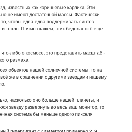
д, известных как коричневые карлики. Эти
ьно не имеют достаточной массы. Фактически
а то, чтобы едва-едва поддерживать синтез
т и тепло. Прямо скажем, этих бедолаг всё ещё
что-либо о космосе, это представить масштаб -
кого размаха.
всех объектов нашей солнечной системы, то на
о всё же в сравнении с другими звёздами нашему
ло.
лько, насколько оно больше нашей планеты, и
юся звезду развернуть во весь ваш монитор, то
лнечная система бы меньше одного пикселя
сный гипергигант с диаметром примерно 2, 9