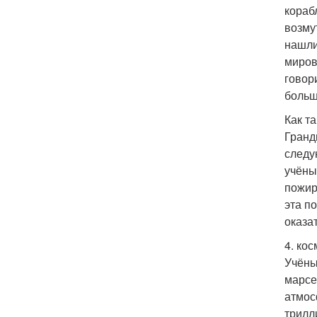
кораб
возму
нашли
миров
говор
больш
Как т
Гранд
следу
учёны
пожир
эта п
оказа
4. ко
Учёны
марсе
атмос
трилл