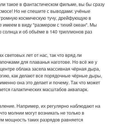
ели такое в фантастическом фильме, вы бы сразу
осмосе! Но не спешите с выводами: учёные
огромную космическую тучу, дрейфующую в
е имеем в виду "размером с тихий океан". Мы
 солнца и об объёме в 140 триллионов раз
световых лет от нас, так что вряд ли
почками для плаванья наготове. Но всё же у
 центре облака засела массивная чёрная дыра,
ргию, как делают все порядочные чёрные дыры,
именно она это делает и почему. Так что может
вается галактических масштабов аквапарк.
явление. Например, их регулярно наблюдают на
что молнии могут возникать не только в
ём мощность таких разрядов равняется