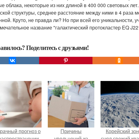
ые облака, некоторые из них длиной в 400 000 световых лет.
тской структуры, среднее расстояние между ними в 4 раза 
нной. Круто, не правда ли? Но при всей его уникальности,
мечательное название "галактический протокластер EQ J22
авилось? Поделитесь с друзьями!
рачный прогноз о
Причины
Корейский зо
распространении
увольнений из
снял свежий кр