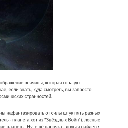
ображение всячины, которая гораздо
е, если знать, куда смотреть, вы запросто
осмических странностей.
бны нафантазировать от силы штук пять разных
ель - планета хот из "Звёздных Войн"), лесные
ие планеты. Ну, ещё парочка - другая найдется.