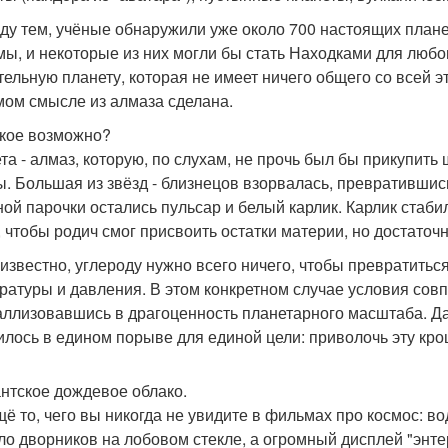
ду тем, учёные обнаружили уже около 700 настоящих план
мы, и некоторые из них могли бы стать Находками для любог
тельную планету, которая не имеет ничего общего со всей э
мом смысле из алмаза сделана.
акое возможно?
та - алмаз, которую, по слухам, не прочь был бы прикупить
ы. Большая из звёзд - близнецов взорвалась, превратившис
ной парочки остались пульсар и белый карлик. Карлик стаби
, чтобы родич смог присвоить остатки материи, но достаточ
к известно, углероду нужно всего ничего, чтобы превратитьс
ратуры и давления. В этом конкретном случае условия совп
аллизовавшись в драгоценность планетарного масштаба. Даж
илось в едином порыве для единой цели: приволочь эту кро
гантское дождевое облако.
щё то, чего вы никогда не увидите в фильмах про космос: во
ло дворников на лобовом стекле, а огромный дисплей "энтер