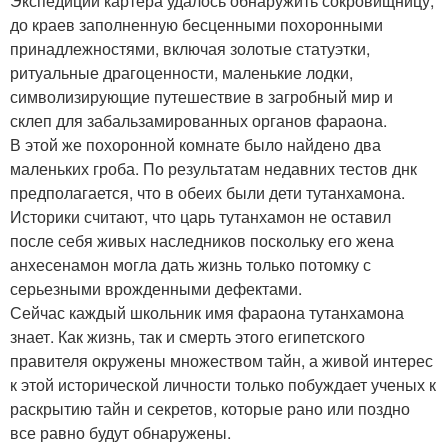
Экспедиции картера удалось обнаружить сокровищницу,
до краев заполненную бесценными похоронными
принадлежностями, включая золотые статуэтки,
ритуальные драгоценности, маленькие лодки,
символизирующие путешествие в загробный мир и
склеп для забальзамированных органов фараона.
В этой же похоронной комнате было найдено два
маленьких гроба. По результатам недавних тестов днк
предполагается, что в обеих были дети тутанхамона.
Историки считают, что царь тутанхамон не оставил
после себя живых наследников поскольку его жена
анхесенамон могла дать жизнь только потомку с
серьезными врожденными дефектами.
Сейчас каждый школьник имя фараона тутанхамона
знает. Как жизнь, так и смерть этого египетского
правителя окружены множеством тайн, а живой интерес
к этой исторической личности только побуждает ученых к
раскрытию тайн и секретов, которые рано или поздно
все равно будут обнаружены.