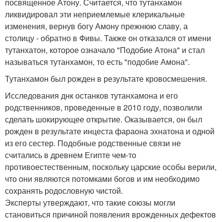
посвященное Атону. Считается, что тутанхамон
ликвидировал эти неприемлемые клерикальные
изменения, вернув богу Амону прежнюю славу, а
столицу - обратно в Фивы. Также он отказался от имени
тутанхатон, которое означало "Подобие Атона" и стал
называться тутанхамон, то есть "подобие Амона".
Тутанхамон был рожден в результате кровосмешения.
Исследования днк останков тутанхамона и его
родственников, проведенные в 2010 году, позволили
сделать шокирующее открытие. Оказывается, он был
рожден в результате инцеста фараона эхнатона и одной
из его сестер. Подобные родственные связи не
считались в древнем Египте чем-то
противоестественным, поскольку царские особы верили,
что они являются потомками богов и им необходимо
сохранять родословную чистой.
Эксперты утверждают, что такие союзы могли
становиться причиной появления врожденных дефектов