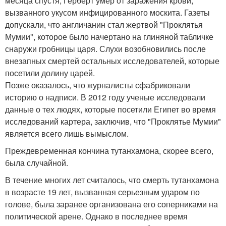
месяца спустя, Герберт умер от заражения крови,
вызванного укусом инфицированного москита. Газеты
допускали, что англичанин стал жертвой "Проклятья
Мумии", которое было начертано на глиняной табличке
снаружи гробницы царя. Слухи возобновились после
внезапных смертей остальных исследователей, которые
посетили долину царей.
Позже оказалось, что журналисты сфабриковали
историю о надписи. В 2012 году ученые исследовали
данные о тех людях, которые посетили Египет во время
исследований картера, заключив, что "Проклятье Мумии"
является всего лишь вымыслом.
Преждевременная кончина тутанхамона, скорее всего,
была случайной.
В течение многих лет считалось, что смерть тутанхамона
в возрасте 19 лет, вызванная серьезным ударом по
голове, была заранее организована его соперниками на
политической арене. Однако в последнее время