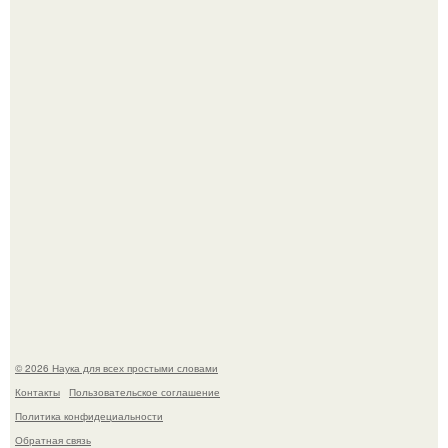
У вич и рака обнаружили одинаковый препятствующий
лечению механизм.
Пока вы читаете это, марсоход Curiosity поднимает
очередную порцию красной пыли. 6.
© 2026 Наука для всех простыми словами
Контакты
Пользовательское соглашение
Политика конфидециальности
Обратная связь