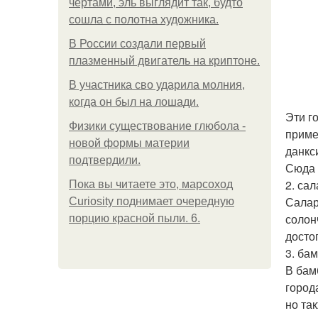
чертами, эль выглядит так, будто
сошла с полотна художника.
В России создали первый
плазменный двигатель на криптоне.
В участника сво ударила молния,
когда он был на лошади.
Эти г
Физики существование глюбола -
приме
новой формы материи
данкс
подтвердили.
Сюда 
2. сал
Пока вы читаете это, марсоход
Салар
Curiosity поднимает очередную
солон
порцию красной пыли. 6.
досто
3. ба
В бам
город
но та