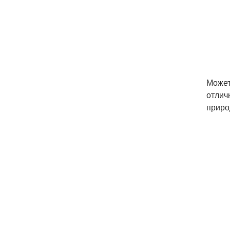
Может
отлич
приро