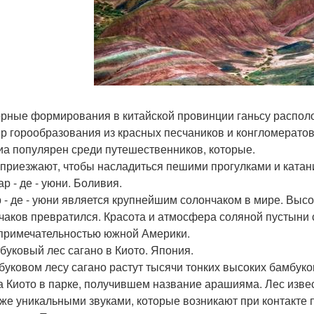
орные формирования в китайской провинции ганьсу распол
р горообразования из красных песчаников и конгломерато
иа популярен среди путешественников, которые.
приезжают, чтобы насладиться пешими прогулками и катан
ар - де - уюни. Боливия.
 - де - уюни является крупнейшим солончаком в мире. Выс
чаков превратился. Красота и атмосфера соляной пустыни
примечательностью южной Америки.
мбуковый лес сагано в Киото. Япония.
буковом лесу сагано растут тысячи тонких высоких бамбук
а Киото в парке, получившем название арашияма. Лес извес
кже уникальными звуками, которые возникают при контакте 