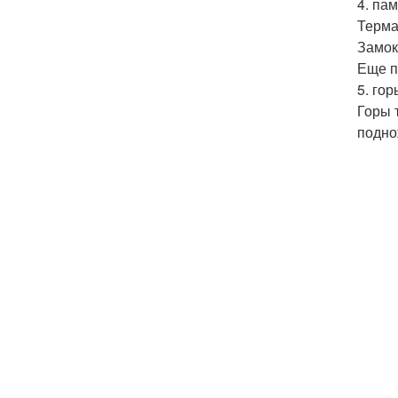
4. пам
Терма
Замок
Еще п
5. гор
Горы 
подно