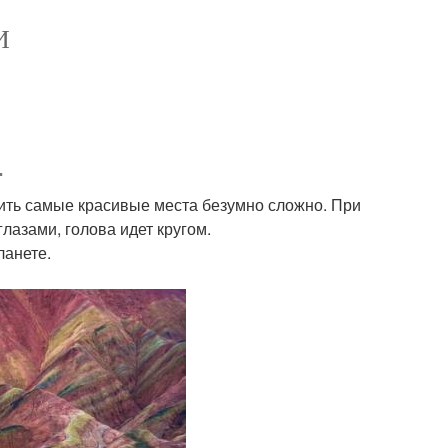
И
.
лить самые красивые места безумно сложно. При
лазами, голова идет кругом.
ланете.