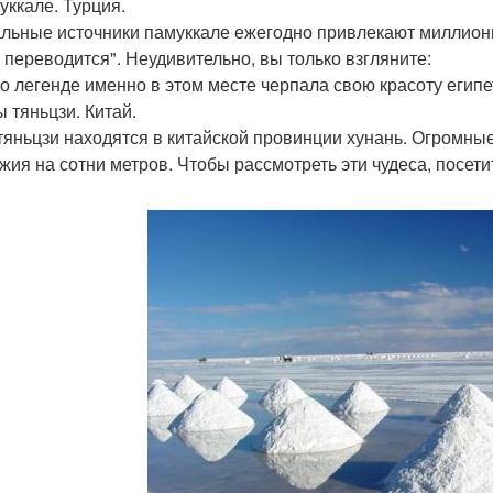
уккале. Турция.
льные источники памуккале ежегодно привлекают миллионы
 переводится". Неудивительно, вы только взгляните:
о легенде именно в этом месте черпала свою красоту египе
ы тяньцзи. Китай.
тяньцзи находятся в китайской провинции хунань. Огромн
жия на сотни метров. Чтобы рассмотреть эти чудеса, посети