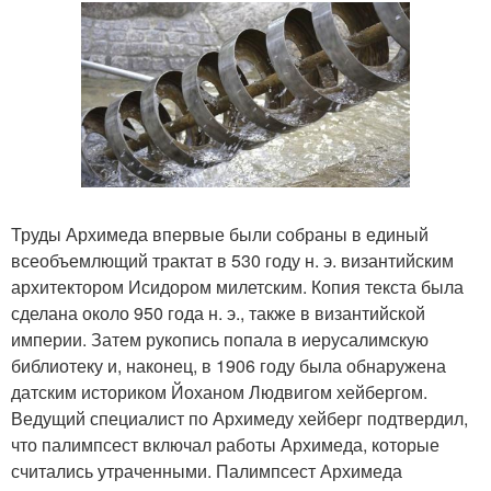
Труды Архимеда впервые были собраны в единый
всеобъемлющий трактат в 530 году н. э. византийским
архитектором Исидором милетским. Копия текста была
сделана около 950 года н. э., также в византийской
империи. Затем рукопись попала в иерусалимскую
библиотеку и, наконец, в 1906 году была обнаружена
датским историком Йоханом Людвигом хейбергом.
Ведущий специалист по Архимеду хейберг подтвердил,
что палимпсест включал работы Архимеда, которые
считались утраченными. Палимпсест Архимеда