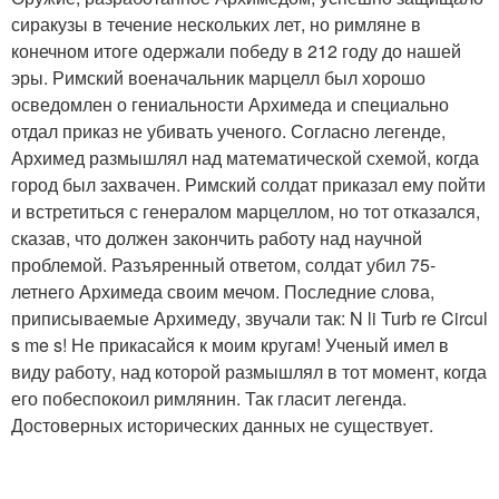
сиракузы в течение нескольких лет, но римляне в
конечном итоге одержали победу в 212 году до нашей
эры. Римский военачальник марцелл был хорошо
осведомлен о гениальности Архимеда и специально
отдал приказ не убивать ученого. Согласно легенде,
Архимед размышлял над математической схемой, когда
город был захвачен. Римский солдат приказал ему пойти
и встретиться с генералом марцеллом, но тот отказался,
сказав, что должен закончить работу над научной
проблемой. Разъяренный ответом, солдат убил 75-
летнего Архимеда своим мечом. Последние слова,
приписываемые Архимеду, звучали так: N li Turb re Circul
s me s! Не прикасайся к моим кругам! Ученый имел в
виду работу, над которой размышлял в тот момент, когда
его побеспокоил римлянин. Так гласит легенда.
Достоверных исторических данных не существует.