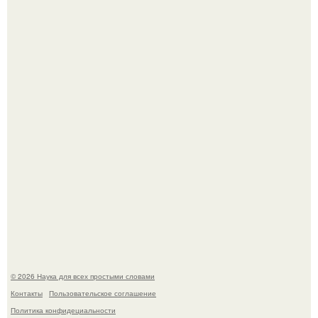
Mуж жену в Москве из-за ревности зарезал.
В сеть просочились свежие кадры со съёмок
киноадаптации "Рапунцель", и всё внимание
моментально оказалось приковано к Тиган крофт.
© 2026 Наука для всех простыми словами
Контакты
Пользовательское соглашение
Политика конфидециальности