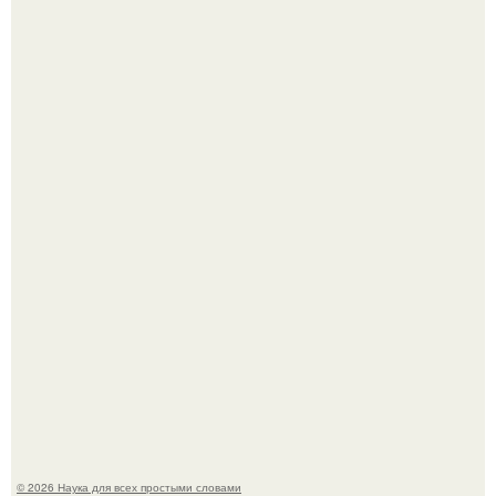
Mуж жену в Москве из-за ревности зарезал.
В сеть просочились свежие кадры со съёмок
киноадаптации "Рапунцель", и всё внимание
моментально оказалось приковано к Тиган крофт.
© 2026 Наука для всех простыми словами