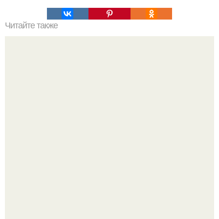
Читайте также
Черные евреи - африканская загадка.
Язык дятла - необычный природный механизм.