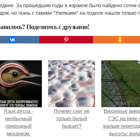
едине. За прошедшие годы в израиле было найдено сотни о
дом, но ткань с такими "Узелками" на подоле нашли только т
авилось? Поделитесь с друзьями!
Язык дятла -
Почему снег не
Вихревые микр
необычный
только белый
ГЭС на реке 
природный
бывает?
малым перепа
механизм.
высоты: вод