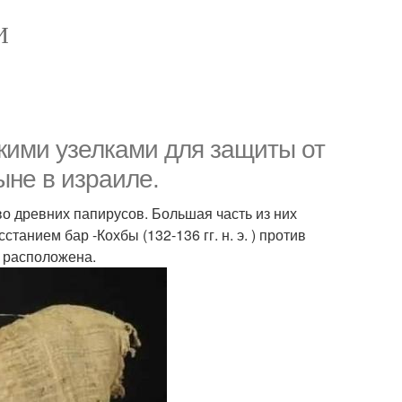
И
кими узелками для защиты от
ыне в израиле.
о древних папирусов. Большая часть из них
танием бар -Кохбы (132-136 гг. н. э. ) против
 расположена.