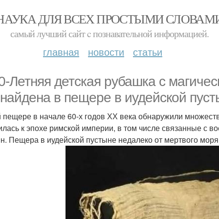
НАУКА ДЛЯ ВСЕХ ПРОСТЫМИ СЛОВАМ
самый лучший сайт c познавательной информацией.
главная
новости
статьи
0-Летняя детская рубашка с магичес
 найдена в пещере в иудейской пуст
й пещере в начале 60-х годов ХХ века обнаружили множеств
лась к эпохе римской империи, в том числе связанные с восс
н. Пещера в иудейской пустыне недалеко от мертвого моря