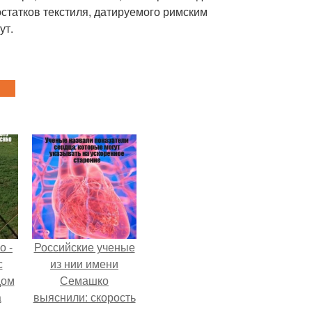
статков текстиля, датируемого римским
ут.
о -
Российские ученые
с
из нии имени
дом
Семашко
а
выяснили: скорость