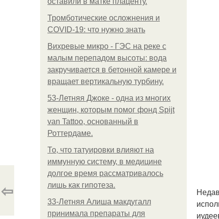
оставили в матке плаценту.
Тромботические осложнения и
COVID-19: что нужно знать
Вихревые микро - ГЭС на реке с
малым перепадом высоты: вода
закручивается в бетонной камере и
вращает вертикальную турбину.
53-Летняя Джоке - одна из многих
женщин, которым помог фонд Spijt
van Tattoo, основанный в
Роттердаме.
То, что татуировки влияют на
иммунную систему, в медицине
долгое время рассматривалось
⇦
лишь как гипотеза.
Недав
33-Летняя Алиша макдугалл
испол
принимала препараты для
иудее