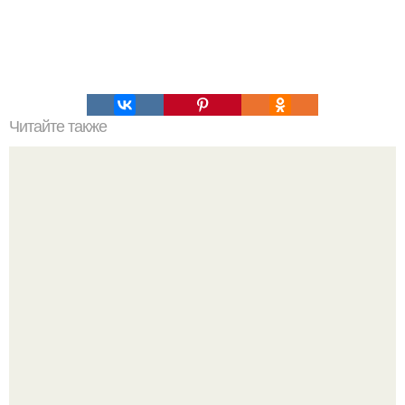
Читайте также
Коронавирус в Архангельской области: последние
новости и статистика