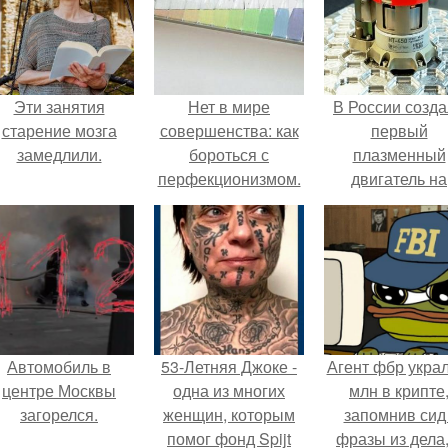
Эти занятия
Нет в мире
В России созд
старение мозга
совершенства: как
первый
замедлили.
бороться с
плазменный
перфекционизмом.
двигатель на
криптоне.
Автомобиль в
53-Летняя Джоке -
Агент фбр украл
центре Москвы
одна из многих
млн в крипте
загорелся.
женщин, которым
запомнив сид 
помог фонд Spijt
фразы из дела,