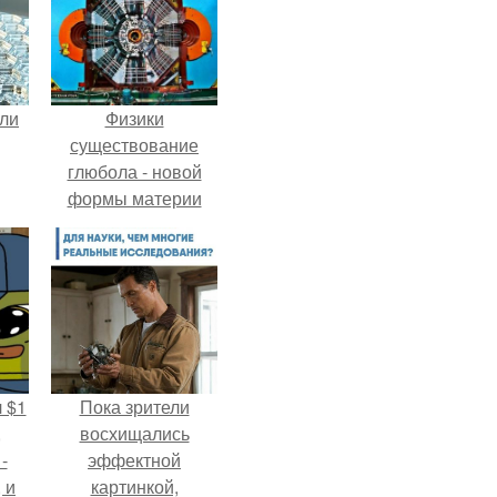
али
Физики
существование
глюбола - новой
формы материи
подтвердили.
 $1
Пока зрители
,
восхищались
-
эффектной
 и
картинкой,