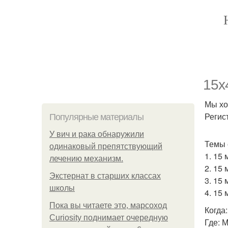
15x
Мы хо
Регист
Популярные материалы
У вич и рака обнаружили
Темы 
одинаковый препятствующий
1. 15
лечению механизм.
2. 15
Экстернат в старших классах
3. 15
школы
4. 15
Пока вы читаете это, марсоход
Когда
Curiosity поднимает очередную
Где: М