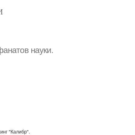
И
фанатов науки.
кинг "Калибр".