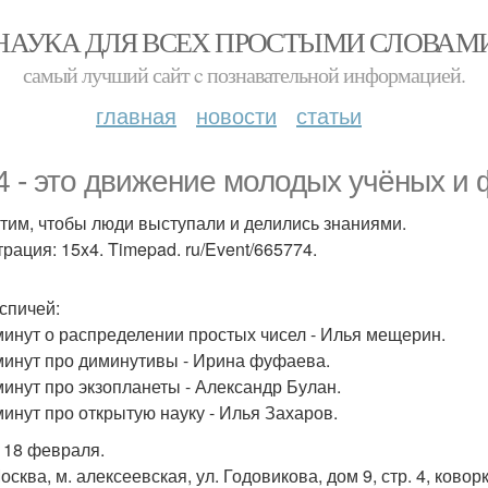
НАУКА ДЛЯ ВСЕХ ПРОСТЫМИ СЛОВАМ
самый лучший сайт c познавательной информацией.
главная
новости
статьи
4 - это движение молодых учёных и 
тим, чтобы люди выступали и делились знаниями.
рация: 15x4. Timepad. ru/Event/665774.
спичей:
 минут о распределении простых чисел - Илья мещерин.
 минут про диминутивы - Ирина фуфаева.
 минут про экзопланеты - Александр Булан.
 минут про открытую науку - Илья Захаров.
: 18 февраля.
осква, м. алексеевская, ул. Годовикова, дом 9, стр. 4, ковор