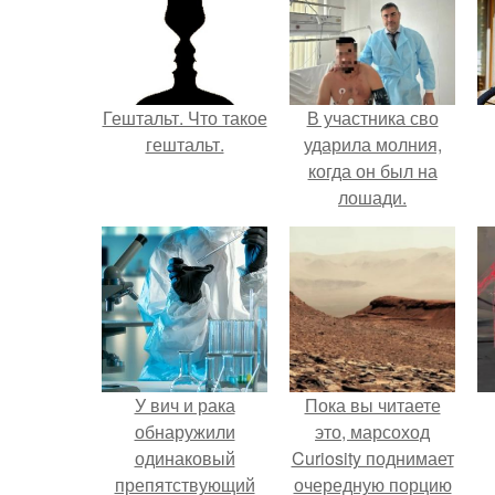
Гештальт. Что такое
В участника сво
гештальт.
ударила молния,
когда он был на
лошади.
У вич и рака
Пока вы читаете
обнаружили
это, марсоход
одинаковый
Curiosity поднимает
препятствующий
очередную порцию