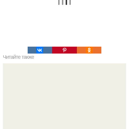
Читайте также
Квадрат Пифагора: узнай характер по дате рождения.