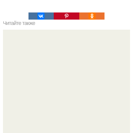
Читайте также
10 умопомрачительных событий, которые можно увидеть
ещё в этой жизни.