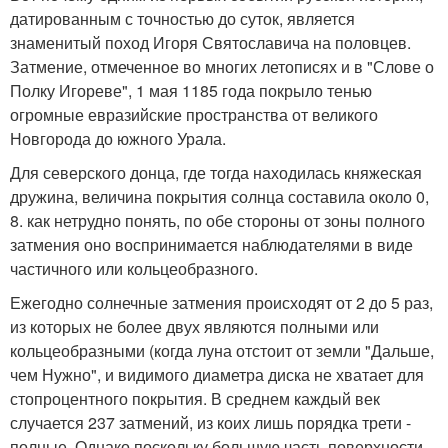
датированным с точностью до суток, является
знаменитый поход Игоря Святославича на половцев.
Затмение, отмеченное во многих летописях и в "Слове о
Полку Игореве", 1 мая 1185 года покрыло тенью
огромные евразийские пространства от великого
Новгорода до южного Урала.
Для северского донца, где тогда находилась княжеская
дружина, величина покрытия солнца составила около 0,
8. как нетрудно понять, по обе стороны от зоны полного
затмения оно воспринимается наблюдателями в виде
частичного или кольцеобразного.
Ежегодно солнечные затмения происходят от 2 до 5 раз,
из которых не более двух являются полными или
кольцеобразными (когда луна отстоит от земли "Дальше,
чем Нужно", и видимого диаметра диска не хватает для
стопроцентного покрытия. В среднем каждый век
случается 237 затмений, из коих лишь порядка трети -
полные. Однако поскольку большую часть поверхности