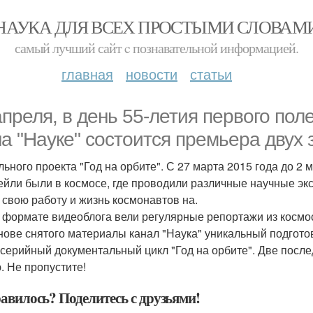
НАУКА ДЛЯ ВСЕХ ПРОСТЫМИ СЛОВАМ
самый лучший сайт c познавательной информацией.
главная
новости
статьи
апреля, в день 55-летия первого поле
на "Науке" состоится премьера двух
льного проекта "Год на орбите". С 27 марта 2015 года до 2
кейли были в космосе, где проводили различные научные эк
 свою работу и жизнь космонавтов на.
в формате видеоблога вели регулярные репортажи из космо
нове снятого материалы канал "Наука" уникальный подгото
серийный документальный цикл "Год на орбите". Две посл
. Не пропустите!
авилось? Поделитесь с друзьями!