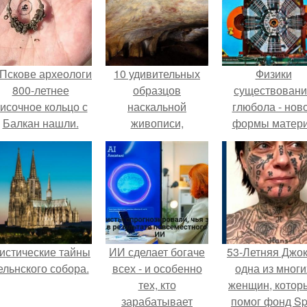
 Пскове археологи
10 удивительных
Физики
800-летнее
образцов
существован
исочное кольцо с
наскальной
глюбола - нов
Балкан нашли.
живописи,
формы матер
дошедших до
подтвердили
нашего времени.
истические тайны
ИИ сделает богаче
53-Летняя Джок
ельнского собора.
всех - и особенно
одна из многи
тех, кто
женщин, котор
зарабатывает
помог фонд Spi