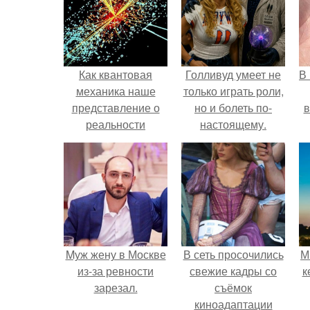
Как квантовая
Голливуд умеет не
В
механика наше
только играть роли,
представление о
но и болеть по-
в
реальности
настоящему.
изменила.
Mуж жену в Москве
В сеть просочились
М
из-за ревности
свежие кадры со
к
зарезал.
съёмок
киноадаптации