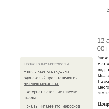
12 
00 
Уника
скот 
Популярные материалы
видео
У вич и рака обнаружили
Мкс, 
одинаковый препятствующий
На ос
лечению механизм.
Много
Экстернат в старших классах
землю
школы
Понр
Пока вы читаете это, марсоход