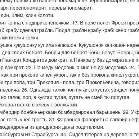
ашему пономарю нашего пономаря не перепономарить, не 
аря перепономарит, перевыпономарит.
один, Клим, клин колоти.
тоит копна с подприкопёночком. 17. В поле полет Фрося прос
аб крабу сделал грабли. Подал грабли крабу краб: сено грабл
елки иголки колки.
укушка кукушонку купила капюшон. Кукушонок капюшон надел
 для своих бобрят. Бобры для бобрят бобы берут. Бобры, б
 Панкрат Кондратов домкрат, а Панкрату без домкрата не по
ор домкрат. 23. На меду медовик, а мне не до медовика. 24.
 как при прокопе кипел укроп, так и без прокопа кипел укроп
ли три попа, три Прокопия - попа, три Прокопьевича, говори
ьевича. 26. Однажды галок поп пугая, в кустах увидел попуга
 но галок, поп, в кустах пугая, пугать не смей ты попугая.
олховал волхв в хлеву с волхвами.
омбардир бонбоньерками бомбардировал барышень. 29. У 
 нас гость унес трость. 31. Фараонов фаворит на сапфир неф
ододендроны из дендрария даны родителями.
Габсбургам из Страсбурга. 34. Сидел тетерев на дереве, а те