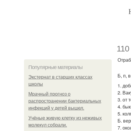
110
Отраб
Популярные материалы
Б, п, в,
Экстернат в старших классах
школы
1. до
2. Вак
Мрачный прогноз о
3. от 
распространении бактериальных
4. бык
инфекций у детей вышел.
5. кол
Учёные живую клетку из неживых
Б. ве
молекул собрали.
7. ок