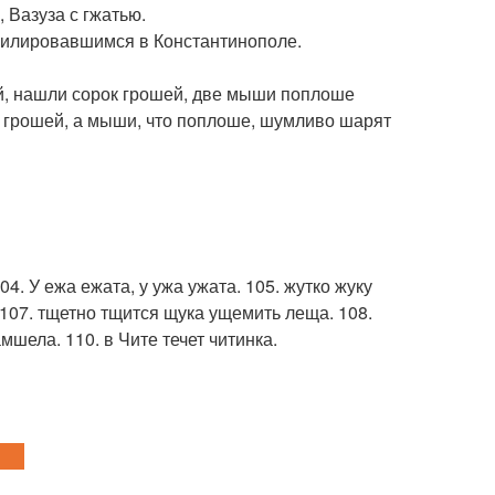
, Вазуза с гжатью.
милировавшимся в Константинополе.
ей, нашли сорок грошей, две мыши поплоше
 грошей, а мыши, что поплоше, шумливо шарят
4. У ежа ежата, у ужа ужата. 105. жутко жуку
 107. тщетно тщится щука ущемить леща. 108.
шела. 110. в Чите течет читинка.