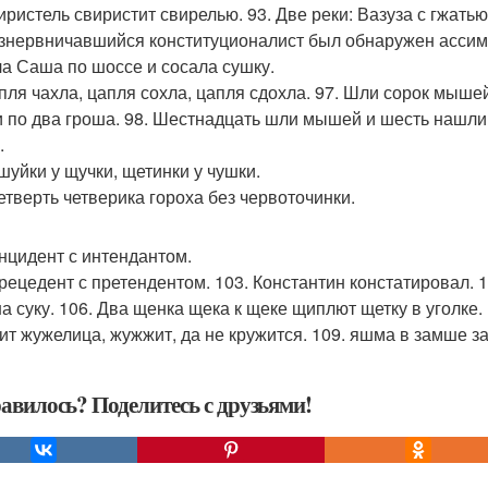
иристель свиристит свирелью. 93. Две реки: Вазуза с гжатью
азнервничавшийся конституционалист был обнаружен асси
ла Саша по шоссе и сосала сушку.
апля чахла, цапля сохла, цапля сдохла. 97. Шли сорок мыш
 по два гроша. 98. Шестнадцать шли мышей и шесть нашли
.
ешуйки у щучки, щетинки у чушки.
четверть четверика гороха без червоточинки.
инцидент с интендантом.
прецедент с претендентом. 103. Константин констатировал. 10
на суку. 106. Два щенка щека к щеке щиплют щетку в уголке.
т жужелица, жужжит, да не кружится. 109. яшма в замше зам
авилось? Поделитесь с друзьями!