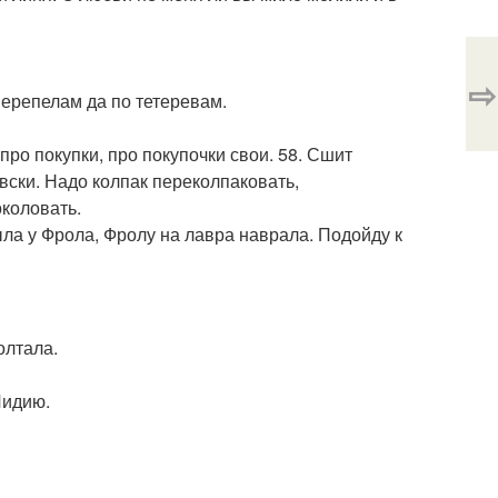
⇨
 перепелам да по тетеревам.
 про покупки, про покупочки свои. 58. Сшит
ловски. Надо колпак переколпаковать,
коловать.
ыла у Фрола, Фролу на лавра наврала. Подойду к
олтала.
Лидию.