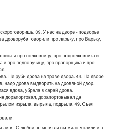
ыскороговоришь. 39. У нас на дворе - подворье
ва дроворуба говорили про ларьку, про Варьку,
овника и про полковницу, про подполковника и
ка и про подпоручицу, про прапорщика и про
ал.
рова. Не руби дрова на траве двора. 44. На дворе
ов, надо дрова выдворить на дровяной двор.
ася вдова, убрала в сарай дрова.
 не дорапортовал, дорапортовывал да
 рылом изрыла, вырыла, подрыла. 49. Съел
овали.
и линя. О любви не меня ли вы мило молили и в