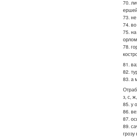
70. л
ершей 
73. н
74. в
75. на
орлом
78. г
костр
81. в
82. ту
83. а
Отраб
з, с, 
85. у 
86. ве
87. ос
89. са
грозу 