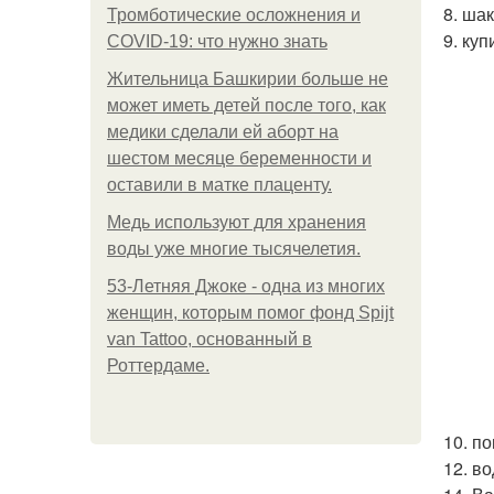
8. ша
Тромботические осложнения и
9. куп
COVID-19: что нужно знать
Жительница Башкирии больше не
может иметь детей после того, как
медики сделали ей аборт на
шестом месяце беременности и
оставили в матке плаценту.
Медь используют для хранения
воды уже многие тысячелетия.
53-Летняя Джоке - одна из многих
женщин, которым помог фонд Spijt
van Tattoo, основанный в
Роттердаме.
10. по
12. в