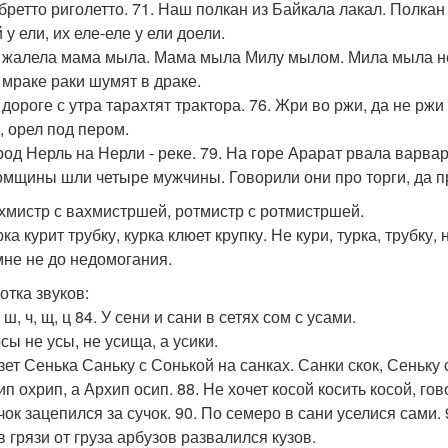
ибретто риголетто. 71. Наш полкан из Байкала лакал. Полкан 
у ели, их еле-еле у ели доели.
е жалела мама мыла. Мама мыла Милу мылом. Мила мыла н
о мраке раки шумят в драке.
 дороге с утра тарахтят трактора. 76. Жри во ржи, да не ржи 
, орел под пером.
ород Нерль на Нерли - реке. 79. На горе Арарат рвала варва
омщины шли четыре мужчины. Говорили они про торги, да про
ахмистр с вахмистршей, ротмистр с ротмистршей.
рка курит трубку, курка клюет крупку. Не кури, турка, трубку, 
 мне не до недомогания.
отка звуков:
ж, ш, ч, щ, ц 84. У сени и сани в сетях сом с усами.
осы не усы, не усища, а усики.
зет Сенька Саньку с Сонькой на санках. Санки скок, Сеньку с 
ип охрип, а Архип осип. 88. Не хочет косой косить косой, гов
чок зацепился за сучок. 90. По семеро в сани уселися сами. 
в грязи от груза арбузов развалился кузов.