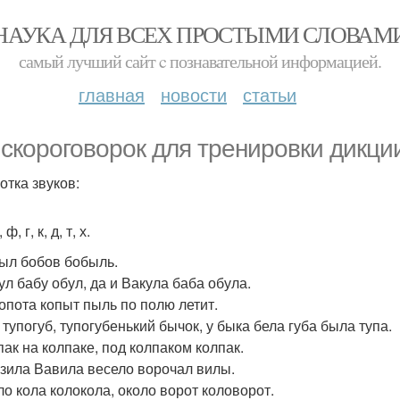
НАУКА ДЛЯ ВСЕХ ПРОСТЫМИ СЛОВАМ
самый лучший сайт c познавательной информацией.
главная
новости
статьи
 скороговорок для тренировки дикци
отка звуков:
 ф, г, к, д, т, х.
был бобов бобыль.
ул бабу обул, да и Вакула баба обула.
топота копыт пыль по полю летит.
 тупогуб, тупогубенький бычок, у быка бела губа была тупа.
пак на колпаке, под колпаком колпак.
рзила Вавила весело ворочал вилы.
оло кола колокола, около ворот коловорот.