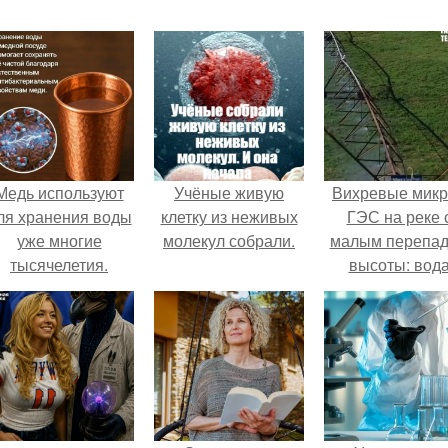
Медь используют
Учёные живую
Вихревые микр
ля хранения воды
клетку из неживых
ГЭС на реке 
уже многие
молекул собрали.
малым перепа
тысячелетия.
высоты: вод
закручивается
бетонной камер
вращает
вертикальну
турбину.