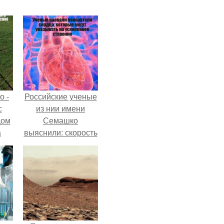
о -
Российские ученые
с
из нии имени
дом
Семашко
а
выяснили: скорость
 в
старения напрямую
е и
зависит от
состояния сосудов
ю
и работы сердца.