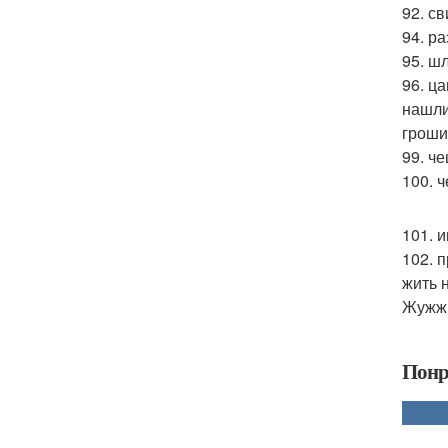
92. св
94. р
95. ш
96. ц
нашли
гроши
99. ч
100. 
101. 
102. 
жить 
Жужжи
Понр