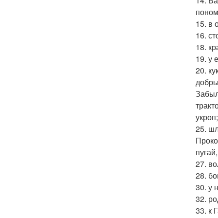
14. В
поном
15. в 
16. с
18. кр
19. у 
20. к
добры
Забыл
тракт
укроп;
25. ш
Прокоп
пугай,
27. в
28. б
30. у
32. р
33. к 