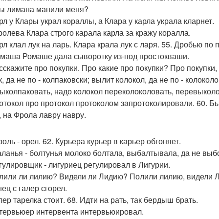
ы лимана манили меня?
арл у Клары украл кораллы, а Клара у карла украла кларнет.
оролева Клара строго карала карла за кражу коралла.
арл клал лук на ларь. Клара крала лук с ларя. 55. Дробью по
амаша Ромаше дала сыворотку из-под простокваши.
асскажите про покупки. Про какие про покупки? Про покупки,
, да не по - колпаковски; вылит колокол, да не по - колоко
ыколпаковать, надо колокол переколоколовать, перевыколо
ротокол про протокол протоколом запротоколировали. 60. Б
, на Фрола лавру навру.
роль - орел. 62. Курьера курьер в карьер обгоняет.
аланья - болтунья молоко болтала, выбалтывала, да не выб
егулировщик - лигуриец регулировал в Лигурии.
олили ли лилию? Видели ли Лидию? Полили лилию, видели 
нец с галер сгорел.
лер тарелка стоит. 68. Идти на рать, так бердыш брать.
нтервьюер интервента интервьюировал.