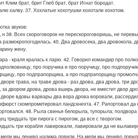
ит Клим брат, брит Глеб брат, брат Игнат бородат.
валю халву. 37. Хохлатые хохотушки хохотали хохотом.
отка звуков:
 м, н 38. Всех скороговорок не перескороговоришь, не перев
а размокропогодилась. 40. Два дровосека, два дровокола, д
арину жену.
лара - краля кралась к ларю. 42. Говорил командир про полк
одполковницу, про поручика и про поручицу, про подпоручи
рщицу, про подпрапорщика, а про подпрапорщицу промолч
 дворе трава, на траве дрова - раз дрова, два дрова, три д
, за двором дрова, дрова вширь двора, не вместит двор др
а дворе вдовы варвары два вора дрова воровали, рассердил
урфюрст скомпрометировал ландскнехта. 47. Рапортовал да
ортовался. 48. Рыла свинья белорыла, тупорыла; полдвора
ец тридцать три пирога с пирогом, да все с творогом.
ридцать три корабля лавировали, лавировали да не вылавир
а мели мы лениво налима ловили. На мели мы лениво ловил