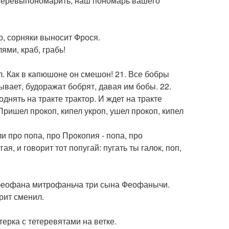
перевыпономарить; наш пономарь вашего
о, сорняки выносит Фрося.
ями, краб, грабь!
. Как в капюшоне он смешон! 21. Все бобры
ывает, будоражат бобрят, давая им бобы. 22.
днять на тракте трактор. И ждет на тракте
 Пришел прокоп, кипел укроп, ушел прокоп, кипел
.
ли про попа, про Прокопия - попа, про
я, и говорит тот попугай: пугать ты галок, поп,
феофана митрофаньча три сына Феофанычи.
рит сменил.
терка с тетеревятами на ветке.