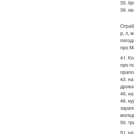
35. бр
36. х
Отраб
р, л,
погод
про М
41. К
про п
прапо
43. на
дрова
45. н
46. к
зарап
молод
50. т
51. н