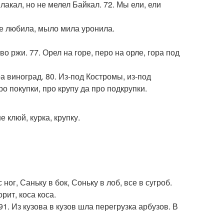
лакал, но не мелел Байкал. 72. Мы ели, ели
е любила, мыло мила уронила.
во ржи. 77. Орел на горе, перо на орле, гора под
ра виноград. 80. Из-под Костромы, из-под
 покупки, про крупу да про подкрупки.
не клюй, курка, крупку.
ног, Саньку в бок, Соньку в лоб, все в сугроб.
орит, коса коса.
91. Из кузова в кузов шла перегрузка арбузов. В