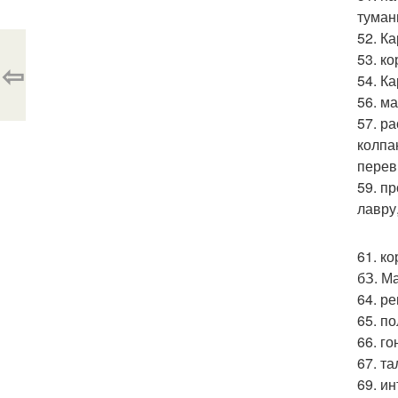
туман
52. К
53. к
⇦
54. К
56. м
57. р
колпак
перев
59. п
лавру
61. ко
бЗ. М
64. р
65. п
66. го
67. та
69. и