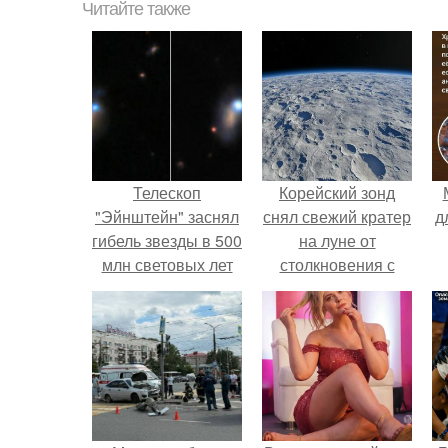
Читайте также
Телескоп
Корейский зонд
"Эйнштейн" заснял
снял свежий кратер
д
гибель звезды в 500
на луне от
млн световых лет
столкновения с
от земли.
обломком Falcon 9.