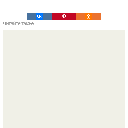
Читайте также
Это невероятное фото было сделано в чернобыле 24
апреля 1997 года.