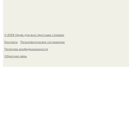
без заморозки.
© 2026 Наука для всех простыми словами
Контакты
Пользовательское соглашение
Политика конфидециальности
Обратная связь