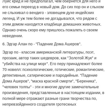
Луис крид и не предполагал, чем обернется для него и
его семьи переезд в новый дом. До сих пор он и слыхом
не слыхивал о вендиго - зловещем духе индейских
легенд. И уж тем более не догадывался, что рядом с
этим домом находится кладбище домашних животных.
Однако очень скоро ему пришлось пожалеть о своем
неведении.
6. Эдгар Алан по - "Падение Дома Ашеров".
Эдгар по - классик американской литературы, поэт,
прозаик, автор таких шедевров, как "Золотой Жук" и
"убийства на улице морг". Его перу принадлежит более
70 новелл: психологические, готические, романтические,
детективные, сатирические и пародийные. "Падение
Дома Ашеров", "маска красной смерти", "Береника",
"человек толпы" - эти и многие другие замечательные
произведения, представленные в настоящем издании, в
полной мере отражают разные грани творчества по,
непревзойденного создателя гротескных