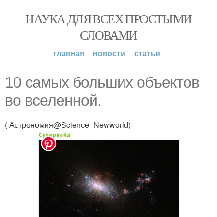
НАУКА ДЛЯ ВСЕХ ПРОСТЫМИ
СЛОВАМИ
главная
новости
статьи
10 самых больших объектов
во вселенной.
( Астрономия@Science_Newworld)