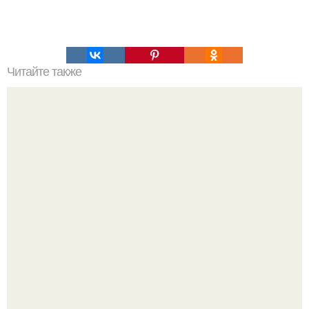
Читайте также
Первый вирусный препарат, убивающий раковые
клетки, официально одобрен к применению.