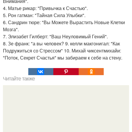
Внимания".
4. Матье рикар: "Привычка к Счастью".
5. Рон гатман: "Тайная Сила Улыбки".
6. Сандрин тюре: "Вы Можете Вырастить Новые Клетки
Мозга".
7. Элизабет Гилберт: "Ваш Неуловимый Гений".
8. Зе франк: "а вы человек? 9. келли макгонигал: "Как
Подружиться со Стрессом" 10. Михай чиксентмихайи:
"Поток, Секрет Счастья" мы забираем к себе на стену.
Читайте также