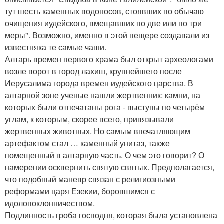
тут шесть каменных водоносов, стоявших по обычаю
очищения иудейского, вмещавших по две или по три
меры". Возможно, именно в этой пещере создавали из
известняка те самые чаши.
Алтарь времен первого храма был открыт археологами
возле ворот в город лахиш, крупнейшего после
Иерусалима города времен иудейского царства. В
алтарной зоне ученые нашли жертвенник: камни, на
которых были отпечатаны рога - выступы по четырём
углам, к которым, скорее всего, привязывали
жертвенных животных. Но самым впечатляющим
артефактом стал … каменный унитаз, также
помещенный в алтарную часть. О чем это говорит? О
намерении осквернить святую святых. Предполагается,
что подобный маневр связан с религиозными
реформами царя Езекии, боровшимся с
идолопоклонничеством.
Подлинность гроба господня, которая была установлена