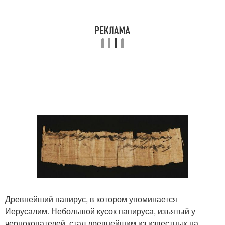
Древнейший папирус, в котором упоминается
Иерусалим. Небольшой кусок папируса, изъятый у
чернокопателей, стал древнейшим из известных на