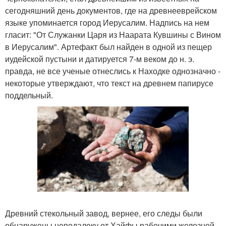
сегодняшний день документов, где на древнееврейском
языке упоминается город Иерусалим. Надпись на нем
гласит: "От Служанки Царя из Наарата Кувшины с Вином
в Иерусалим". Артефакт был найден в одной из пещер
иудейской пустыни и датируется 7-м веком до н. э.
правда, не все ученые отнеслись к Находке однозначно -
некоторые утверждают, что текст на древнем папирусе
поддельный.
Древний стекольный завод, вернее, его следы были
обнаружены неподалеку от Хайфы рабочими железной