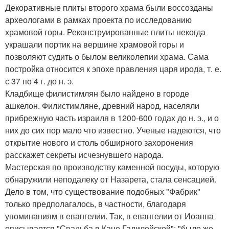
Декоративные плиты второго храма были воссозданы
археологами в рамках проекта по исследованию
храмовой горы. Реконструированные плиты некогда
украшали портик на вершине храмовой горы и
позволяют судить о былом великолепии храма. Сама
постройка относится к эпохе правления царя ирода, т. е.
с 37 по 4 г. до н. э.
Кладбище филистимлян было найдено в городе
ашкелон. Филистимляне, древний народ, населяли
прибрежную часть израиля в 1200-600 годах до н. э., и о
них до сих пор мало что известно. Ученые надеются, что
открытие нового и столь обширного захоронения
расскажет секреты исчезнувшего народа.
Мастерская по производству каменной посуды, которую
обнаружили неподалеку от Назарета, стала сенсацией.
Дело в том, что существование подобных "Фабрик"
только предполагалось, в частности, благодаря
упоминаниям в евангелии. Так, в евангелии от Иоанна
описывается "Свадьба в Кане Галилейской": "было же