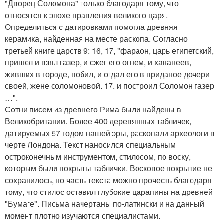
"Дворец Соломона" только благодаря тому, что
относятся к эпохе правления великого царя.
Определиться с датировками помогла древняя
керамика, найденная на месте раскопа. Согласно
третьей книге царств 9: 16, 17, "фараон, царь египетский,
пришел и взял газер, и сжег его огнем, и хананеев,
живших в городе, побил, и отдал его в приданое дочери
своей, жене соломоновой. 17. и построил Соломон газер
…".
Сотни писем из древнего Рима были найдены в
Великобритании. Более 400 деревянных табличек,
датируемых 57 годом нашей эры, раскопали археологи в
черте Лондона. Текст наносился специальным
остроконечным инструментом, стилосом, по воску,
которым были покрыты таблички. Восковое покрытие не
сохранилось, но часть текста можно прочесть благодаря
тому, что стилос оставил глубокие царапины на древней
"Бумаге". Письма начертаны по-латински и на данный
момент плотно изучаются специалистами.