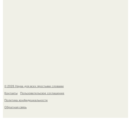
В России создали первый плазменный двигатель на
криптоне.
© 2026 Наука для всех простыми словами
Контакты
Пользовательское соглашение
Политика конфидециальности
Обратная связь