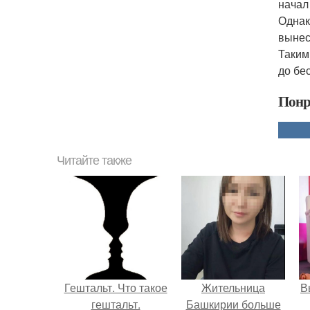
начал
Однак
вынес
Таким
до бе
Понр
Читайте также
Гештальт. Что такое
Жительница
В
гештальт.
Башкирии больше