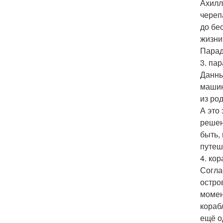
Ахилл
череп
до бе
жизни
Парад
3. па
Данны
машин
из ро
А это
решен
быть,
путеш
4. кор
Согла
остро
момен
кораб
ещё о