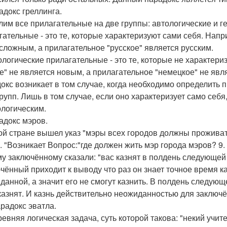
адокс греллинга.
лим все прилагательные на две группы: автологические и г
гательные - это те, которые характеризуют сами себя. Нап
сложным, а прилагательное "русское" является русским.
ологические прилагательные - это те, которые не характер
е" не является новым, а прилагательное "немецкое" не явл
окс возникает в том случае, когда необходимо определить п
групп. Лишь в том случае, если оно характеризует само себя
ологическим.
радокс мэров.
ой стране вышел указ "мэры всех городов должны проживать
. "Возникает Вопрос:"где должен жить мэр города мэров? 9.
у заключённому сказали: "вас казнят в полдень следующей 
чённый приходит к выводу что раз он знает точное время каз
данной, а значит его не смогут казнить. В полдень следую
 казнят. И казнь действительно неожиданностью для заключё
арадокс эватла.
ревняя логическая задача, суть которой такова: "некий учите