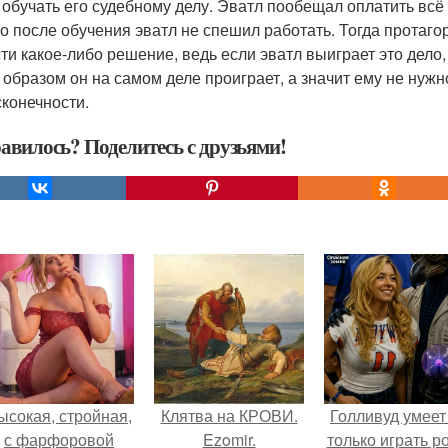
 обучать его судебному делу. Эватл пообещал оплатить всё 
о после обучения эватл не спешил работать. Тогда протагор н
ти какое-либо решение, ведь если эватл выиграет это дело, 
 образом он на самом деле проиграет, а значит ему не нужн
сконечности.
авилось? Поделитесь с друзьями!
ысокая, стройная,
Клятва на КРОВИ.
Голливуд умеет
с фарфоровой
Ezomir.
только играть р