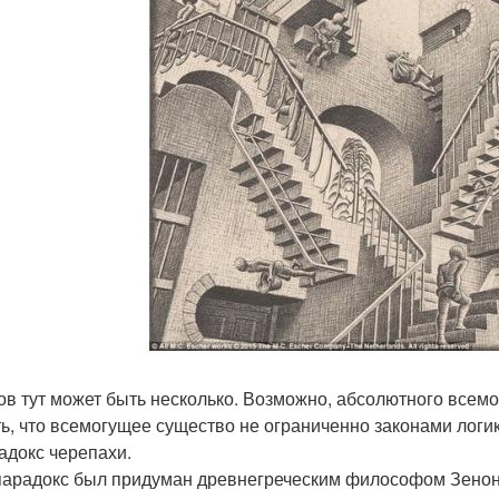
ов тут может быть несколько. Возможно, абсолютного всем
ть, что всемогущее существо не ограниченно законами логики
радокс черепахи.
парадокс был придуман древнегреческим философом Зеноно