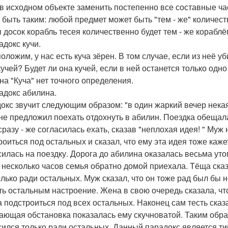
 в исходном объекте заменить постепенно все составные час
 быть таким: любой предмет может быть "тем - же" количеств
 досок корабль тесея количественно будет тем - же кораблём
адокс кучи.
оложим, у нас есть куча зёрен. В том случае, если из неё уб
кучей? Будет ли она кучей, если в ней останется только одн
на "Куча" нет точного определения.
радокс абилина.
окс звучит следующим образом: "в один жаркий вечер некая
 не предложил поехать отдохнуть в абилин. Поездка обещал
сразу - же согласилась ехать, сказав "неплохая идея! " Муж 
роиться под остальных и сказал, что ему эта идея тоже каж
силась на поездку. Дорога до абилина оказалась весьма утом
 несколько часов семья обратно домой приехала. Тёща сказ
олько ради остальных. Муж сказал, что он тоже рад был бы н
ть остальным настроение. Жена в свою очередь сказала, что 
а подстроиться под всех остальных. Наконец сам тесть сказа
ающая обстановка показалась ему скучноватой. Таким образо
сился только ради остальных. Данный парадокс является 