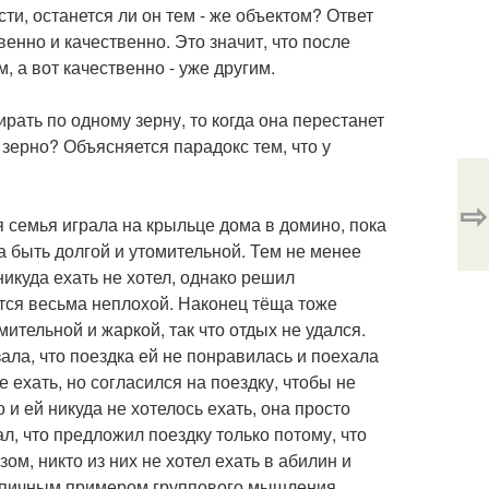
ти, останется ли он тем - же объектом? Ответ
енно и качественно. Это значит, что после
, а вот качественно - уже другим.
ирать по одному зерну, то когда она перестанет
о зерно? Объясняется парадокс тем, что у
⇨
 семья играла на крыльце дома в домино, пока
а быть долгой и утомительной. Тем не менее
никуда ехать не хотел, однако решил
ется весьма неплохой. Наконец тёща тоже
ительной и жаркой, так что отдых не удался.
ала, что поездка ей не понравилась и поехала
е ехать, но согласился на поездку, чтобы не
и ей никуда не хотелось ехать, она просто
л, что предложил поездку только потому, что
м, никто из них не хотел ехать в абилин и
типичным примером группового мышления.