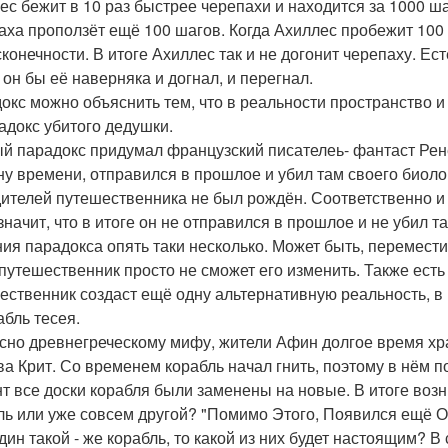
ес бежит в 10 раз быстрее черепахи и находится за 1000 ш
аха проползёт ещё 100 шагов. Когда Ахиллес пробежит 100 
сконечности. В итоге Ахиллес так и не догонит черепаху. Е
 он бы её наверняка и догнал, и перегнал.
окс можно объяснить тем, что в реальности пространство и
радокс убитого дедушки.
й парадокс придумал французский писателеь- фантаст Рене
у времени, отправился в прошлое и убил там своего биолог
дителей путешественника не был рождён. Соответственно и 
 значит, что в итоге он не отправился в прошлое и не убил 
ия парадокса опять таки несколько. Может быть, перемест
 путешественник просто не сможет его изменить. Также ест
ественник создаст ещё одну альтернативную реальность, в 
абль тесея.
сно древнегреческому мифу, жители Афин долгое время хра
ва Крит. Со временем корабль начал гнить, поэтому в нём 
т все доски корабля были заменены на новые. В итоге возн
ль или уже совсем другой? "Помимо Этого, Появился ещё Од
дин такой - же корабль, то какой из них будет настоящим? В