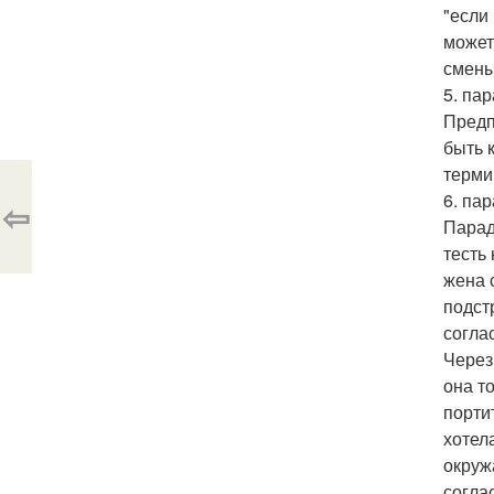
"если
может
смены
5. пар
Предп
быть 
терми
6. па
⇦
Парад
тесть
жена 
подст
согла
Через
она т
порти
хотел
окруж
согла