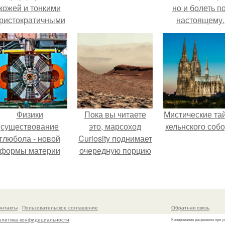
кожей и тонкими
но и болеть по
ристократичными
настоящему.
чертами, эль
ыглядит так, будто
сошла с полотна
художника.
Физики
Пока вы читаете
Мистические та
существование
это, марсоход
кельнского собо
глюбола - новой
Curiosity поднимает
формы материи
очередную порцию
подтвердили.
красной пыли. 6.
онтакты
Пользовательское соглашение
Обратная связь
олитика конфидециальности
Копирование разрешено при у