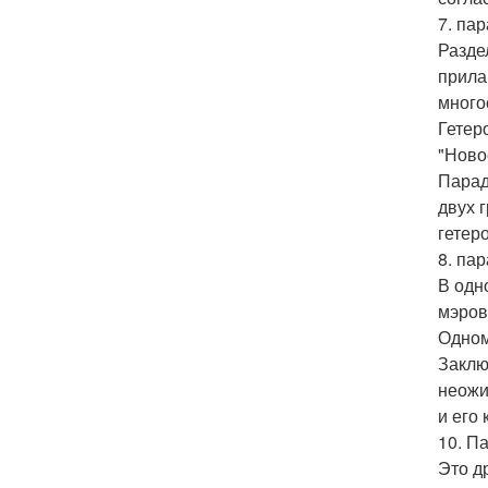
7. пар
Разде
прила
много
Гетер
"Ново
Парад
двух 
гетер
8. па
В одн
мэров
Одном
Заклю
неожи
и его
10. П
Это д