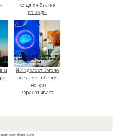
-
когда он был на
лошади.
йны
ИИ сделает богаче
ра.
всех - и особенно
тех, кто
зарабатывает
меньше всего.
казании обратной гиперссылки.