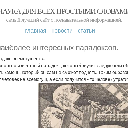
НАУКА ДЛЯ ВСЕХ ПРОСТЫМИ СЛОВАМ
самый лучший сайт c познавательной информацией.
главная
новости
статьи
наиболее интересных парадоксов.
радокс всемогущества.
овольно известный парадокс, который звучит следующим об
ть камень, который он сам не сможет поднять. Таким образом
т человек не всемогущ, а если получится - то человек утрат