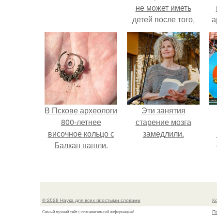
не может иметь
детей после того,
а
как медики сделали
ей аборт на шестом
в
месяце
беременности и
оставили в матке
плаценту.
В Пскове археологи
Эти занятия
800-летнее
старение мозга
височное кольцо с
замедлили.
Балкан нашли.
© 2026 Наука для всех простыми словами
К
П
Самый лучший сайт c познавательной информацией.