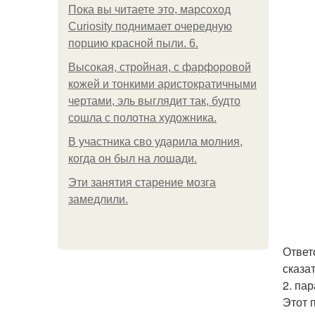
Пока вы читаете это, марсоход
Curiosity поднимает очередную
порцию красной пыли. 6.
Высокая, стройная, с фарфоровой
кожей и тонкими аристократичными
чертами, эль выглядит так, будто
сошла с полотна художника.
В участника сво ударила молния,
когда он был на лошади.
Эти занятия старение мозга
замедлили.
Ответ
сказа
2. па
Этот 