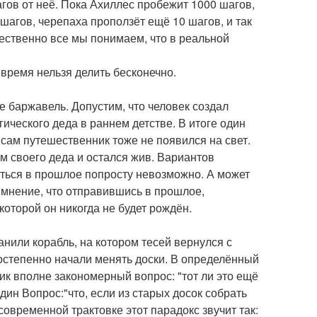
агов от неё. Пока Ахиллес пробежит 1000 шагов,
шагов, черепаха проползёт ещё 10 шагов, и так
стественно все мы понимаем, что в реальной
 время нельзя делить бесконечно.
 баржавель. Допустим, что человек создал
ического деда в раннем детстве. В итоге один
сам путешественник тоже не появился на свет.
там своего деда и остался жив. Вариантов
иться в прошлое попросту невозможно. А может
ь мнение, что отправившись в прошлое,
которой он никогда не будет рождён.
нили корабль, на котором тесей вернулся с
постепенно начали менять доски. В определённый
ик вполне закономерный вопрос: "тот ли это ещё
ин Вопрос:"что, если из старых досок собрать
 современной трактовке этот парадокс звучит так: