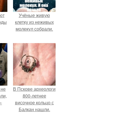
ют
Учёные живую
оды
клетку из неживых
молекул собрали.
 не
В Пскове археологи
оли,
800-летнее
-
височное кольцо с
Балкан нашли.