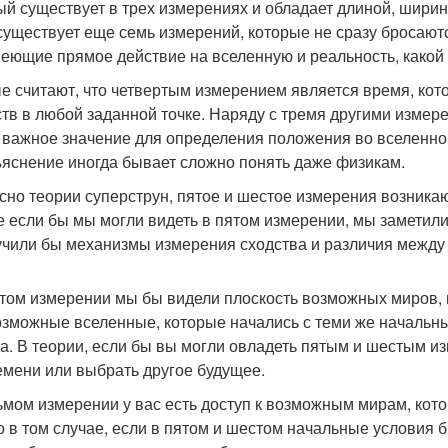
ый существует в трех измерениях и обладает длиной, ширино
 существует еще семь измерений, которые не сразу бросаютс
меющие прямое действие на вселенную и реальность, какой
е считают, что четвертым измерением является время, кот
тв в любой заданной точке. Наряду с тремя другими измер
 важное значение для определения положения во вселенной
ъяснение иногда бывает сложно понять даже физикам.
сно теории суперструн, пятое и шестое измерения возникаю
е если бы мы могли видеть в пятом измерении, мы заметили 
учили бы механизмы измерения сходства и различия межд
том измерении мы бы видели плоскость возможных миров, 
озможные вселенные, которые начались с теми же начальным
а. В теории, если бы вы могли овладеть пятым и шестым и
емени или выбрать другое будущее.
ьмом измерении у вас есть доступ к возможным мирам, кот
о в том случае, если в пятом и шестом начальные условия