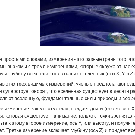
я простыми словами, измерения - это разные грани того, 
 мы знакомы с тремя измерениями, которые окружают нас е
у и глубину всех объектов в наших вселенных (оси X, Y и Z
о этих трех видимых измерений, ученые предполагают сущ
и суперструн говорят, что вселенная существует в десяти 
еляют вселенную, фундаментальные силы природы и все э
е измерение, как мы отметили, придает длину (оно же ось X
я, которая существует , внимание, только с точки зрения дл
ьте к этому второе измерение, ось Y, или высоту, и получи
ат. Третье измерение включает глубину (ось Z) и придает в