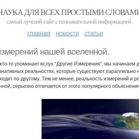
НАУКА ДЛЯ ВСЕХ ПРОСТЫМИ СЛОВАМ
самый лучший сайт c познавательной информацией.
главная
новости
статьи
измерений нашей вселенной.
 кто-то упоминает вслух "Другие Измерения", мы начинаем 
рнативных реальностях, которые существуют параллельно н
ходит по-другому. Тем не менее, реальность измерений и р
нной, серьезно отличается от этого популярного объяснения