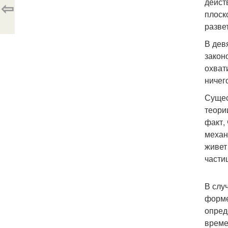
дейст
⇦
плоск
разве
В дев
закон
охват
ничег
Сущес
теори
факт,
механ
живет
части
В слу
форме
опред
време