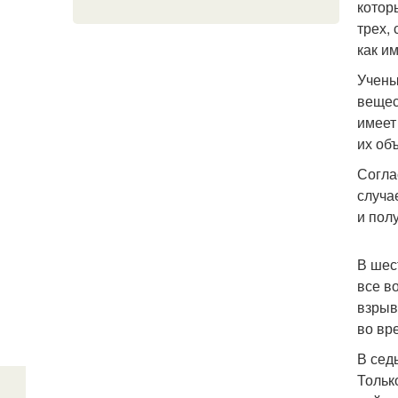
котор
трех,
как и
Учены
вещес
имеет
их об
Согла
случа
и пол
В шес
все в
взрыв
во вр
В сед
Тольк