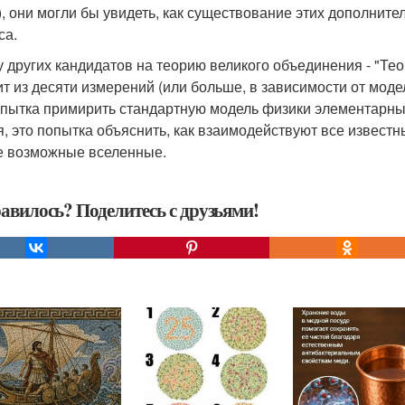
), они могли бы увидеть, как существование этих дополнит
са.
 у других кандидатов на теорию великого объединения - "Те
ит из десяти измерений (или больше, в зависимости от модел
опытка примирить стандартную модель физики элементарны
я, это попытка объяснить, как взаимодействуют все известн
е возможные вселенные.
авилось? Поделитесь с друзьями!