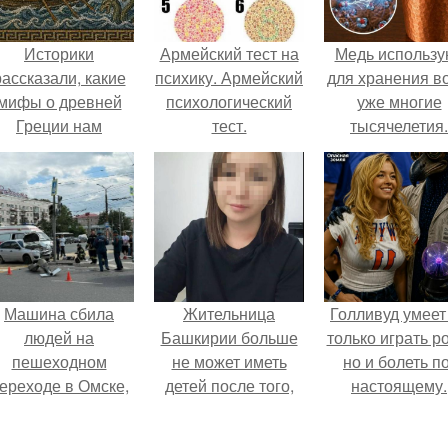
Историки
Армейский тест на
Медь использу
рассказали, какие
психику. Армейский
для хранения в
мифы о древней
психологический
уже многие
Греции нам
тест.
тысячелетия.
навязало кино.
Машина сбила
Жительница
Голливуд умеет
людей на
Башкирии больше
только играть р
пешеходном
не может иметь
но и болеть по
ереходе в Омске,
детей после того,
настоящему.
пострадали 8
как медики сделали
человек.
ей аборт на шестом