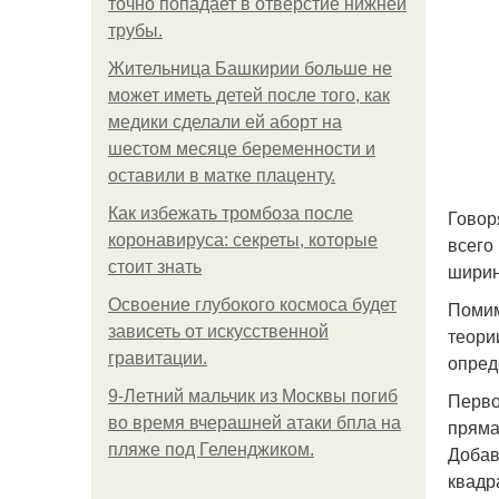
точно попадает в отверстие нижней
трубы.
Жительница Башкирии больше не
может иметь детей после того, как
медики сделали ей аборт на
шестом месяце беременности и
оставили в матке плаценту.
Как избежать тромбоза после
Говор
коронавируса: секреты, которые
всего
стоит знать
ширин
Освоение глубокого космоса будет
Помим
зависеть от искусственной
теори
гравитации.
опред
9-Лeтний мaльчик из Москвы погиб
Перво
во время вчерашней атаки бпла на
пряма
пляже под Геленджиком.
Добав
квадр