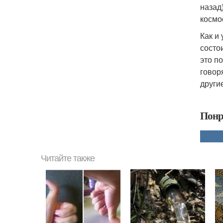
назад
космо
Как и
состо
это п
говор
други
Понр
Читайте также