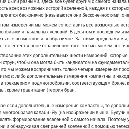
вия были разными, здесь все будет другим с самого начала
ость всех возможных историй вселенной, каждая из которых
твляется бесконечно (называются они бесконечностями, оч
ятом измерении мы можем сопоставить все возможные исто
ов физики и начальных условий. В десятом и последнем из
ить все возможное и вообразимое. За этими пределами мы,
о, это естественное ограничение того, что мы можем постич
твование этих дополнительных шести измерений, которые
и струн, чтобы она могла быть кандидатом на фундаментал
 что мы можем воспринимать только четыре измерения прос
измов: либо дополнительные измерения компактны и наход
 в трехмерном подмногообразии, соответствующем бране, 
цы, кроме гравитации (теория бран.
чае если дополнительные измерения компактны, то дополн
 многообразия калаби -Яу (на изображении выше. Будучи 
елять формирование вселенной с самого начала. Поэтому у
ни и обнаруживая свет ранней вселенной с помощью телес