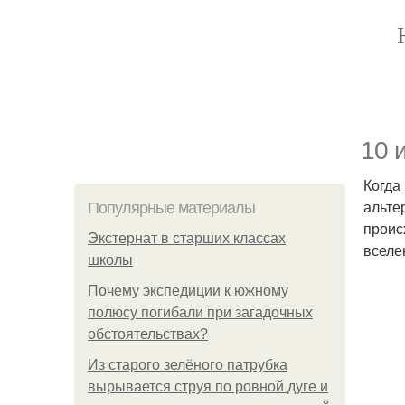
10 
Когда
альте
Популярные материалы
проис
Экстернат в старших классах
вселе
школы
Почему экспедиции к южному
полюсу погибали при загадочных
обстоятельствах?
Из старого зелёного патрубка
вырывается струя по ровной дуге и