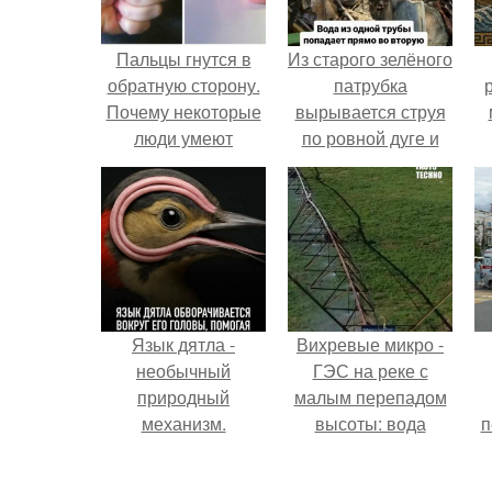
Пальцы гнутся в
Из старого зелёного
обратную сторону.
патрубка
Почему некоторые
вырывается струя
люди умеют
по ровной дуге и
выгибать палец в
точно попадает в
обратную сторону?
отверстие нижней
трубы.
Язык дятла -
Вихревые микро -
необычный
ГЭС на реке с
природный
малым перепадом
механизм.
высоты: вода
п
закручивается в
бетонной камере и