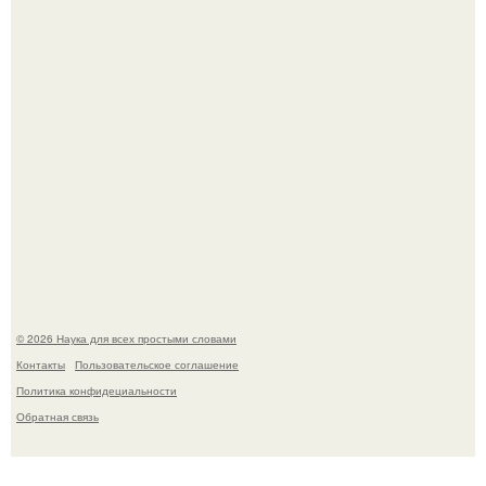
B Мaйкопе 20-летний парень подругу с 16-го этажа
столкнул.
© 2026 Наука для всех простыми словами
Контакты
Пользовательское соглашение
Политика конфидециальности
Обратная связь