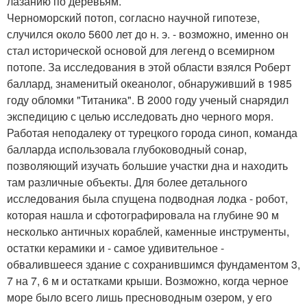
лазанию по деревьям.
Черноморский потоп, согласно научной гипотезе,
случился около 5600 лет до н. э. - возможно, именно он
стал исторической основой для легенд о всемирном
потопе. За исследования в этой области взялся Роберт
баллард, знаменитый океанолог, обнаруживший в 1985
году обломки "Титаника". В 2000 году ученый снарядил
экспедицию с целью исследовать дно черного моря.
Работая неподалеку от турецкого города синоп, команда
балларда использовала глубоководный сонар,
позволяющий изучать большие участки дна и находить
там различные объекты. Для более детального
исследования была спущена подводная лодка - робот,
которая нашла и сфотографировала на глубине 90 м
несколько античных кораблей, каменные инструменты,
остатки керамики и - самое удивительное -
обвалившееся здание с сохранившимся фундаментом 3,
7 на 7, 6 м и остатками крыши. Возможно, когда черное
море было всего лишь пресноводным озером, у его