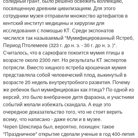
солидный грант, было решено освежить коллекцию,
посвященную древним цивилизациям. Для этого
сотрудники музея отправили множество артефактов в
кентский институт медицины и хирургии для
исследования с помощью КТ. Среди экспонатов
числился так называемый "Мумифицированный Ястреб,
Период Птолемеев (323 г. до н. э. - 30 г. до н. э. )".
Считалось, что в саркофаге покоится мумия птицы в
возрасте около 2300 лет. Но результаты КТ экспертов
потрясли. Вместо хищного ястреба крошечная мумия
представляла собой человеческий плод, выкинутый в
возрасте 20 недель внутреутробного развития. Почему
же ребенок был мумифицирован как птица? По одной из
версий, это было внебрачное дитя фараона, и участники
событий желали избежать скандала. А еще это
очередное доказательство того, что не стоит верить
всему, что написано - даже если и в музее.
Череп Шекспира был, вероятно, похищен: такое
"Праздничное" открытие сделали ученые в год 400-летия