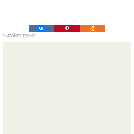
Читайте также
Послание древней цивилизации: каменная плита
джудакулла.