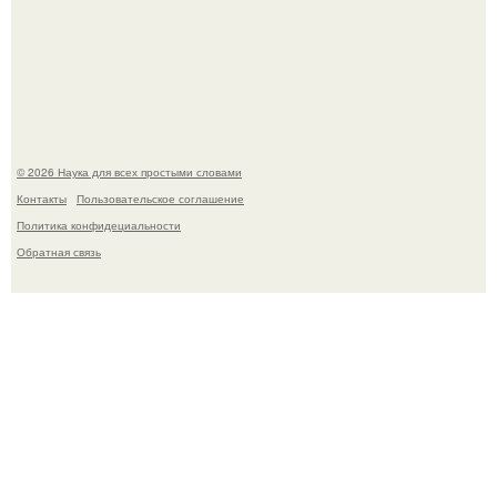
33-Летняя Алиша макдугалл принимала препараты для
похудения на фоне полиэндокринного метаболического
овариального синдрома.
© 2026 Наука для всех простыми словами
Контакты
Пользовательское соглашение
Политика конфидециальности
Обратная связь