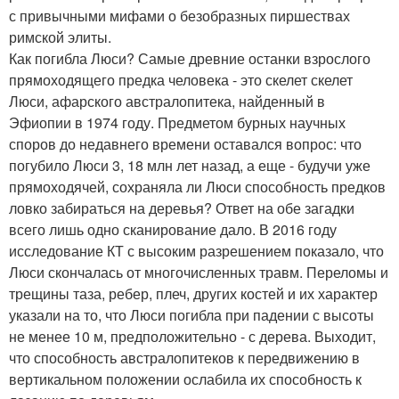
с привычными мифами о безобразных пиршествах
римской элиты.
Как погибла Люси? Самые древние останки взрослого
прямоходящего предка человека - это скелет скелет
Люси, афарского австралопитека, найденный в
Эфиопии в 1974 году. Предметом бурных научных
споров до недавнего времени оставался вопрос: что
погубило Люси 3, 18 млн лет назад, а еще - будучи уже
прямоходячей, сохраняла ли Люси способность предков
ловко забираться на деревья? Ответ на обе загадки
всего лишь одно сканирование дало. В 2016 году
исследование КТ с высоким разрешением показало, что
Люси скончалась от многочисленных травм. Переломы и
трещины таза, ребер, плеч, других костей и их характер
указали на то, что Люси погибла при падении с высоты
не менее 10 м, предположительно - с дерева. Выходит,
что способность австралопитеков к передвижению в
вертикальном положении ослабила их способность к