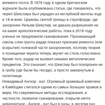
великого поэта. В 1879 году в одном британском
журнале была опубликована статья, где говорилось, что
череп Шекспира был украден из неглубокой могилы еще
в 18-м веке. Церковь святой троицы в стратфорде, где
захоронен Уильям Шекспир, не давала разрешения ни
на какие археологические работы, пока в 2016 году
ученые не предложили сканирование. Проникающий
сквозь слои грунта радар показал признаки ремонта (или
вскрытия) головной части захоронения, поэтому теория
о похищении черепа теперь звучит не столь голословно.
Кроме того, радар не выявил никаких металлических
предметов. Это означает, что Шекспир был похоронен не
в гробу (где были бы гвозди), а просто завернутым в
полотнище.
Невидимый Ангкор - ват. Огромный храмовый комплекс
в Камбодже считался одним из самых больших храмов в
мире. Но современные методы исследования, в
частности, лазерное сканирование, открыли нечто
невероятное - Ангкор - ват был в разы, в десятки раз