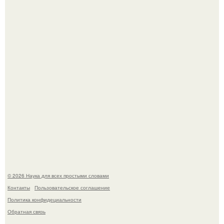
Мистические тайны кельнского собора.
53-Летняя Джоке - одна из многих женщин, которым
помог фонд Spijt van Tattoo, основанный в Роттердаме.
© 2026 Наука для всех простыми словами
Контакты
Пользовательское соглашение
Политика конфидециальности
Обратная связь