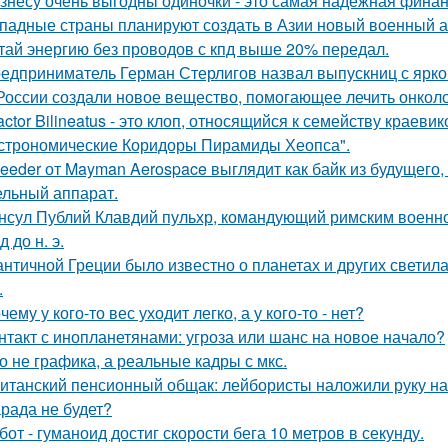
знесу очень выгодны одиночки - это самая надёжная финан
падные страны планируют создать в Азии новый военный аль
тай энергию без проводов с кпд выше 20% передал.
едприниматель Герман Стерлигов назвал выпускниц с яркой
России создали новое вещество, помогающее лечить онколо
actor Bilineatus - это клоп, относящийся к семейству краевик
строномические Коридоры Пирамиды Хеопса".
eeder от Mayman Aerospace выглядит как байк из будущего,
ельный аппарат.
нсул Публий Клавдий пульхр, командующий римским военно
д до н. э.
античной Греции было известно о планетах и других светилах
.
чему у кого-то вес уходит легко, а у кого-то - нет?
нтакт с инопланетянами: угроза или шанс на новое начало?
о не графика, а реальные кадры с мкс.
итанский пенсионный общак: лейбористы наложили руку на
рада не будет?
бот - гуманоид достиг скорости бега 10 метров в секунду.