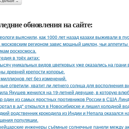
ь дальше →
ледние обновления на сайте:
еологи выяснили, как 1000 лет назад казахи выживали в пус
 московским регионом завис мощный циклон, чьи аппетиты
икам роскосмоса.
гедия в трёх актах:
тысяч уникальных видов цветковых уже оказались на грани
ны древней крепости копорье.
 миллионов лет без изменений.
ные ответили, хватит ли летнего солнца для восполнения в
ила Якушев женился на 19-летней девушке, в которую влюб
р один из самых яростных противников России в США Линдс
ортал в ад" открылся в Новосибирске и лишил холодной во
дкий родственник крокодила из Индии и Непала оказался на
щения популяции.
ейцарские инженеры съёмные солнечные панели между а