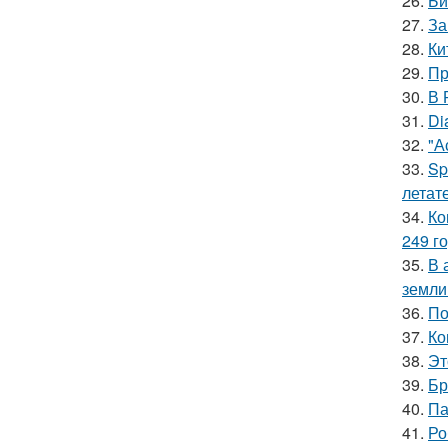
26.
Би
27.
За
28.
Ки
29.
Пр
30.
В 
31.
Di
32.
"А
33.
Sp
летат
34.
Ко
249 го
35.
В 
земли
36.
По
37.
Ко
38.
Эт
39.
Бр
40.
Па
41.
Ро