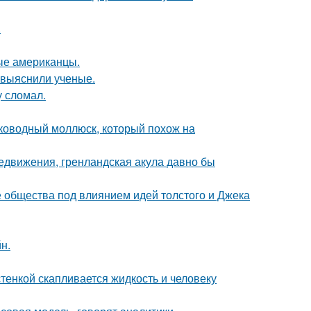
.
вые американцы.
 выяснили ученые.
у сломал.
боководный моллюск, который похож на
редвижения, гренландская акула давно бы
е общества под влиянием идей толстого и Джека
н.
тенкой скапливается жидкость и человеку