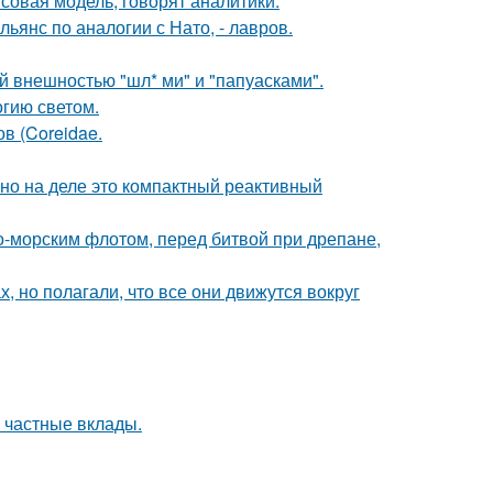
совая модель, говорят аналитики.
янс по аналогии с Нато, - лавров.
 внешностью "шл* ми" и "папуасками".
гию светом.
ов (Coreidae.
 но на деле это компактный реактивный
-морским флотом, перед битвой при дрепане,
, но полагали, что все они движутся вокруг
 частные вклады.