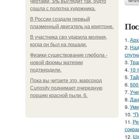
чертами, эль выглядит так, будто
читат
сошла с полотна художника.
В России создали первый
Пос
плазменный двигатель на криптоне.
В участника сво ударила молния,
1.
Арх
когда он был на лошади.
2.
Над
спутн
Физики существование глюбола -
3.
Тра
новой формы материи
4.
10 
подтвердили.
5.
Тай
Пока вы читаете это, марсоход
6.
500
Curiosity поднимает очередную
7.
Уче
порцию красной пыли. 6.
8.
Дан
9.
Уме
10.
"П
11.
Ре
сокра
12.
Шв