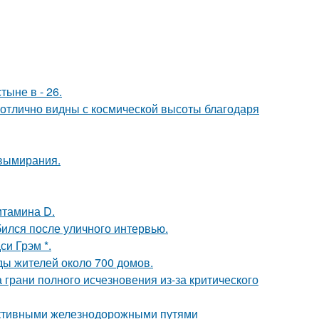
тыне в - 26.
 отлично видны с космической высоты благодаря
 вымирания.
итамина D.
ился после уличного интервью.
и Грэм *.
ды жителей около 700 домов.
 грани полного исчезновения из-за критического
ктивными железнодорожными путями