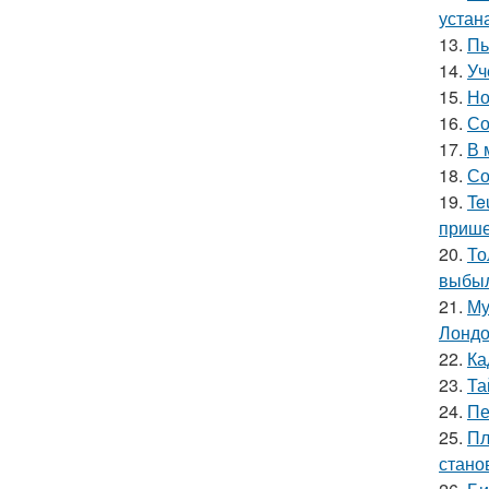
устан
13.
Пь
14.
Уч
15.
Но
16.
Со
17.
В 
18.
Со
19.
Te
прише
20.
То
выбыл
21.
Му
Лондо
22.
Ка
23.
Та
24.
Пе
25.
Пл
стано