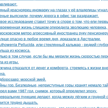
авливают.
яный красноярец иномарку на глазах у её владелицы угнал
еные выяснили, почему дорога в офис так раздражает.
вое исследование ставит точку в споре о том, что ели пер
временная жизнь слишком опередила эволюцию человека,
московском метро агрессивный иностранец руку пенсионер
лнце опасно в любое время дня, доказали в Австралии.
uthowenia Pellucida, или стеклянный кальмар - редкий глу
льца из космоса.
лько в том случае, если бы мы мерили жизнь скоростью пе
а из игры.
жчина отказался от денег и комфорта, стремясь к жизни вн
на.
дборозавр: морской змей.
йны гор. Безлюдные, неприступные горы хранят немало тай
ред вами 1987 год, снимок, который определил эпоху.
евральную пункцию делают, когда между лёгким и грудной с
вится трудно дышать.