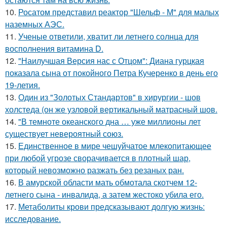
10.
Росатом представил реактор "Шельф - М" для малых
наземных АЭС.
11.
Ученые ответили, хватит ли летнего солнца для
восполнения витамина D.
12.
"Наилучшая Версия нас с Отцом": Диана гурцкая
показала сына от покойного Петра Кучеренко в день его
19-летия.
13.
Один из "Золотых Стандартов" в хирургии - шов
холстеда (он же узловой вертикальный матрасный шов.
14.
"В темноте океанского дна … уже миллионы лет
существует невероятный союз.
15.
Единственное в мире чешуйчатое млекопитающее
при любой угрозе сворачивается в плотный шар,
который невозможно разжать без резаных ран.
16.
В амурской области мать обмотала скотчем 12-
летнего сына - инвалида, а затем жестоко убила его.
17.
Метаболиты крови предсказывают долгую жизнь:
исследование.