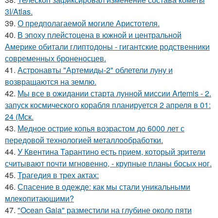
3I/Atlas.
39.
О предполагаемой могиле Аристотеля.
40.
В эпоху плейстоцена в южной и центральной
Америке обитали глиптодоны - гигантские родственники
современных броненосцев.
41.
Астронавты "Артемиды-2" облетели луну и
возвращаются на землю.
42.
Мы все в ожидании старта лунной миссии Artemis - 2.
запуск космического корабля планируется 2 апреля в 01:
24 (Мск.
43.
Медное острие копья возрастом до 6000 лет с
передовой технологией металлообработки.
44.
У Квентина Тарантино есть прием, который зрители
считывают почти мгновенно, - крупные планы босых ног.
45.
Трагедия в трех актах:
46.
Спасение в одежде: как мы стали уникальными
млекопитающими?
47.
"Ocean Gaia" разместили на глубине около пяти