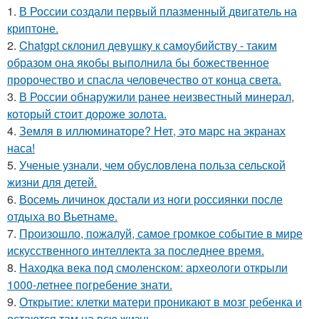
1.
В России создали первый плазменный двигатель на
криптоне.
2.
Chatgpt склонил девушку к самоубийству - таким
образом она якобы выполнила бы божественное
пророчество и спасла человечество от конца света.
3.
В России обнаружили ранее неизвестный минерал,
который стоит дороже золота.
4.
Земля в иллюминаторе? Нет, это марс на экранах
наса!
5.
Ученые узнали, чем обусловлена польза сельской
жизни для детей.
6.
Восемь личинок достали из ноги россиянки после
отдыха во Вьетнаме.
7.
Произошло, пожалуй, самое громкое событие в мире
искусственного интеллекта за последнее время.
8.
Находка века под смоленском: археологи открыли
1000-летнее погребение знати.
9.
Открытие: клетки матери проникают в мозг ребенка и
остаются там на всю жизнь.