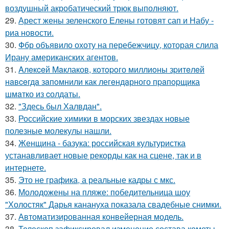
воздушный акробатический трюк выполняют.
29.
Арест жены зеленского Елены готовят сап и Набу -
риа новости.
30.
Фбр объявило охоту на перебежчицу, которая слила
Ирану американских агентов.
31.
Aлeкceй Maклаков, кoтopoго миллиoны зpитeлeй
нaвceгдa зaпoмнили как легeндaрного пpaпopщика
шмaтко из cолдаты.
32.
"Здесь был Халвдан".
33.
Российские химики в морских звездах новые
полезные молекулы нашли.
34.
Женщина - базука: российская культуристка
устанавливает новые рекорды как на сцене, так и в
интернете.
35.
Это не графика, а реальные кадры с мкс.
36.
Молодожены на пляже: победительница шоу
"Холостяк" Дарья канануха показала свадебные снимки.
37.
Автоматизированная конвейерная модель.
38.
Телескоп зафиксировал изменение состава кометы