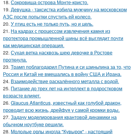
18.
Сокровища острова Монте-кристо.
19.
Девушка - таксистка избила мужчину на московском
АЗС после попытки спустить ей колесо.
20.
У птиц есть не только путь, но и цель.
21.
На кадрах с процессом извлечения камня из
протектора промышленной шины всё выглядит почти
как медицинская операция.
22.
Сухая ветка насквозь шею девочке в Ростове
проткнула.
23.
Трамп поблагодарил Путина и си цзиньпина за то, что
Россия и Китай не вмешались в войну США и Ирана.
24.
Взаимодействие раскалённого металла с водой.
25.
Питание до трех лет на интеллект в подростковом
возрасте влияет.
26.
Glaucus Atlanticus, известный как голубой дракон,
проводит всю жизнь, дрейфуя у самой кромки воды.
27.
Задачу моделирования квантовой динамики на
обычном ноутбуке решили.
28.
Молодые орлы иногда "Кувырок" - настоящий