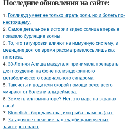
Последние обновления на сайте:
1.
Голливуд умеет не только играть роли, но и болеть по-
настоящему.
2.
Самое детальное в истории видео солнца впервые
показало бурлящие волны.
3.
То, что татуировки влияют на иммунную систему, в
медицине долгое время рассматривалось лишь как
гипотеза.
4.
33-Летняя Алиша макдугалл принимала препараты
для похудения на фоне полиэндокринного
метаболического овариального синдрома.
5.
Таксисты и водители скорой помощи реже всего
умирают от болезни альцгеймера.
6.
Земля в иллюминаторе? Нет, это марс на экранах
наса!
7.
Stonefish - бородавчатка, или рыба - камень (лат.
8.
Загадочное свечение над кладбищами ученых
заинтересовало.