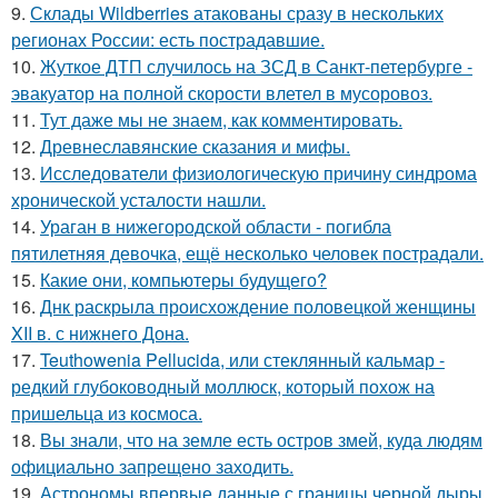
9.
Склады Wildberries атакованы сразу в нескольких
регионах России: есть пострадавшие.
10.
Жуткое ДТП случилось на ЗСД в Санкт-петербурге -
эвакуатор на полной скорости влетел в мусоровоз.
11.
Тут даже мы не знаем, как комментировать.
12.
Древнеславянские сказания и мифы.
13.
Исследователи физиологическую причину синдрома
хронической усталости нашли.
14.
Ураган в нижегородской области - погибла
пятилетняя девочка, ещё несколько человек пострадали.
15.
Какие они, компьютеры будущего?
16.
Днк раскрыла происхождение половецкой женщины
XII в. с нижнего Дона.
17.
Teuthowenia Pellucida, или стеклянный кальмар -
редкий глубоководный моллюск, который похож на
пришельца из космоса.
18.
Вы знали, что на земле есть остров змей, куда людям
официально запрещено заходить.
19.
Астрономы впервые данные с границы черной дыры