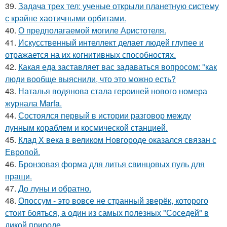
39.
Задача трех тел: ученые открыли планетную систему
с крайне хаотичными орбитами.
40.
О предполагаемой могиле Аристотеля.
41.
Искусственный интеллект делает людей глупее и
отражается на их когнитивных способностях.
42.
Какая еда заставляет вас задаваться вопросом: "как
люди вообще выяснили, что это можно есть?
43.
Наталья водянова стала героиней нового номера
журнала Marfa.
44.
Состоялся первый в истории разговор между
лунным кораблем и космической станцией.
45.
Клад X века в великом Новгороде оказался связан с
Европой.
46.
Бронзовая форма для литья свинцовых пуль для
пращи.
47.
До луны и обратно.
48.
Опоссум - это вовсе не странный зверёк, которого
стоит бояться, а один из самых полезных "Соседей" в
дикой природе.