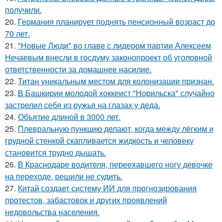
получили.
20.
Германия планирует поднять пенсионный возраст до
70 лет.
21.
"Новые Люди" во главе с лидером партии Алексеем
Нечаевым внесли в госдуму законопроект об уголовной
ответственности за домашнее насилие.
22.
Титан уникальным местом для колонизации признан.
23.
В Башкирии молодой хоккеист "Норильска" случайно
застрелил себя из ружья на глазах у деда.
24.
Объятие длиной в 3000 лет.
25.
Плевральную пункцию делают, когда между лёгким и
грудной стенкой скапливается жидкость и человеку
становится трудно дышать.
26.
В Краснодаре водителя, переехавшего ногу девочке
на переходе, решили не судить.
27.
Китай создает систему ИИ для прогнозирования
протестов, забастовок и других проявлений
недовольства населения.