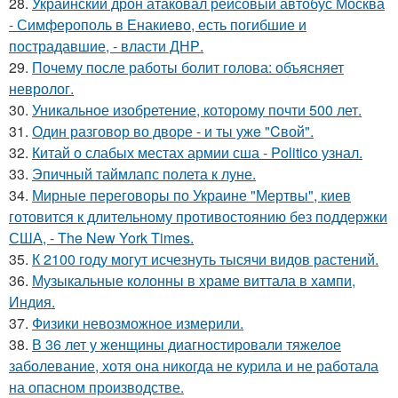
28.
Украинский дрон атаковал рейсовый автобус Москва
- Симферополь в Енакиево, есть погибшие и
пострадавшие, - власти ДНР.
29.
Почему после работы болит голова: объясняет
невролог.
30.
Уникальное изобретение, которому почти 500 лет.
31.
Один разговoр во двоpе - и ты ужe "Cвой".
32.
Китай о слабых местах армии сша - Politico узнал.
33.
Эпичный таймлапс полета к луне.
34.
Мирные переговоры по Украине "Мертвы", киев
готовится к длительному противостоянию без поддержки
США, - The New York Times.
35.
К 2100 году могут исчезнуть тысячи видов растений.
36.
Музыкальные колонны в храме виттала в хампи,
Индия.
37.
Физики невозможное измерили.
38.
В 36 лет у женщины диагностировали тяжелое
заболевание, хотя она никогда не курила и не работала
на опасном производстве.