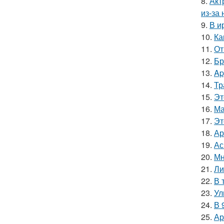
8.
Акт
из-за
9.
В и
10.
Ка
11.
От
12.
Бр
13.
Ap
14.
Тр
15.
Эт
16.
Ма
17.
Эт
18.
Ар
19.
Ас
20.
Мн
21.
Ли
22.
В 
23.
Ул
24.
В 
25.
Ар