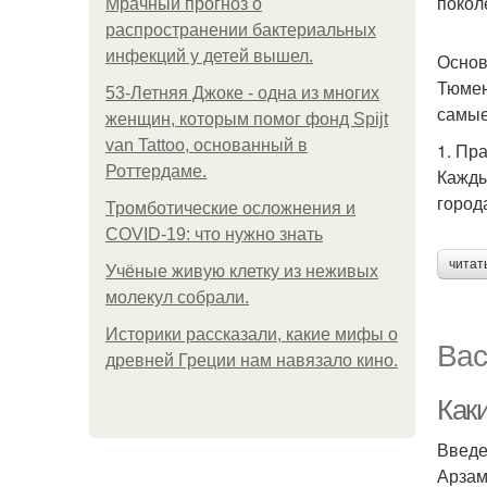
покол
Мрачный прогноз о
распространении бактериальных
инфекций у детей вышел.
Основ
Тюмен
53-Летняя Джоке - одна из многих
самые
женщин, которым помог фонд Spijt
van Tattoo, основанный в
1. Пр
Роттердаме.
Кажды
город
Тромботические осложнения и
COVID-19: что нужно знать
читат
Учёные живую клетку из неживых
молекул собрали.
Историки рассказали, какие мифы о
Вас
древней Греции нам навязало кино.
Как
Введ
Арзам