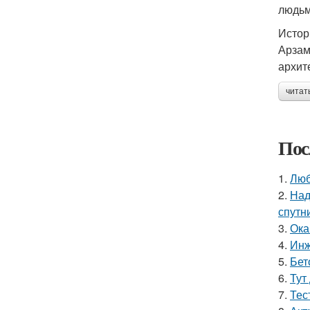
людьм
Истор
Арзам
архит
читат
Пос
1.
Люб
2.
Над
спутн
3.
Ока
4.
Инж
5.
Бет
6.
Тут
7.
Тес