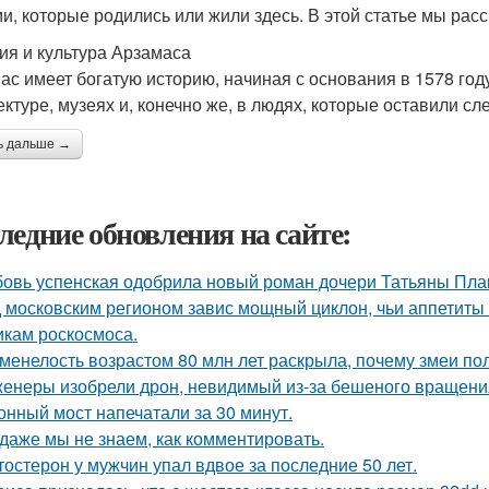
и, которые родились или жили здесь. В этой статье мы расс
ия и культура Арзамаса
ас имеет богатую историю, начиная с основания в 1578 году
ектуре, музеях и, конечно же, в людях, которые оставили сле
ь дальше →
ледние обновления на сайте:
овь успенская одобрила новый роман дочери Татьяны Пла
 московским регионом завис мощный циклон, чьи аппетиты
икам роскосмоса.
менелость возрастом 80 млн лет раскрыла, почему змеи по
енеры изобрели дрон, невидимый из-за бешеного вращени
онный мост напечатали за 30 минут.
 даже мы не знаем, как комментировать.
тостерон у мужчин упал вдвое за последние 50 лет.