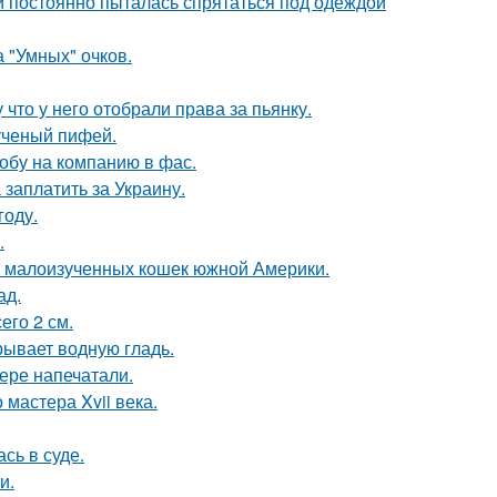
 и постоянно пыталась спрятаться под одеждой
 "Умных" очков.
 что у него отобрали права за пьянку.
ученый пифей.
обу на компанию в фас.
заплатить за Украину.
году.
.
 и малоизученных кошек южной Америки.
ад.
его 2 см.
рывает водную гладь.
ере напечатали.
мастера Xvii века.
сь в суде.
и.