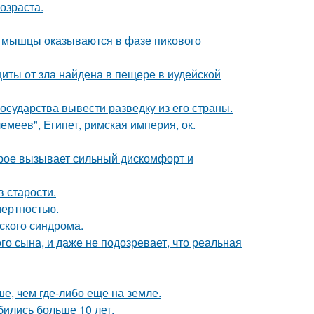
озраста.
ой мышцы оказываются в фазе пикового
щиты от зла найдена в пещере в иудейской
сударства вывести разведку из его страны.
меев", Египет, римская империя, ок.
орое вызывает сильный дискомфорт и
в старости.
мертностью.
ского синдрома.
го сына, и даже не подозревает, что реальная
е, чем где-либо еще на земле.
бились больше 10 лет.