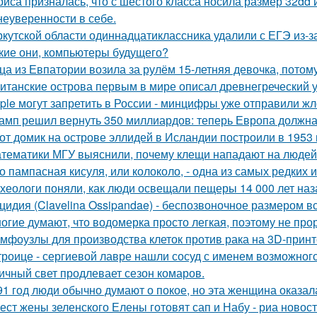
риса призналась, что с шестого класса носила размер 32dd
 неуверенности в себе.
ркутской области одиннадцатиклассника удалили с ЕГЭ из-за
кие они, компьютеры будущего?
ца из Евпатории возила за рулём 15-летняя девочка, потому
итанские острова первым в мире описал древнегреческий 
ple могут запретить в России - минцифры уже отправили жл
амп решил вернуть 350 миллиардов: теперь Европа должна 
от домик на острове эллидей в Исландии построили в 1953 
тематики МГУ выяснили, почему клещи нападают на людей
о пампасная кисуля, или колоколо, - одна из самых редких
хеологи поняли, как люди освещали пещеры 14 000 лет наз
цидия (Clavelina Ossipandae) - беспозвоночное размером вс
огие думают, что водомерка просто легкая, поэтому не про
мфоузлы для производства клеток против рака на 3D-принт
троице - сергиевой лавре нашли сосуд с именем возможного 
ичный свет продлевает сезон комаров.
91 год люди обычно думают о покое, но эта женщина оказала
ест жены зеленского Елены готовят сап и Набу - риа новост