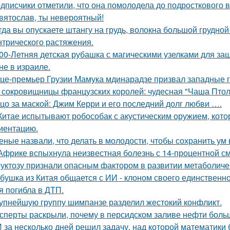
дписчики отметили, что она помолодела до подросткового в
вятослав, ты невероятный!
гда вы опускаете штангу на грудь, волокна большой грудн
нтрического растяжения.
00-Летняя детская рубашка с магическими узелками для за
не в израиле.
це-премьер Грузии Мамука мдинарадзе призвал западные го
 сокровищницы французских королей: чудесная "Чаша Птоле
цо за маской: Джим Керри и его последний долг любви ….
Китае испытывают робособак с акустическим оружием, кот
иентацию.
еные назвали, что делать в молодости, чтобы сохранить ум 
Африке вспыхнула неизвестная болезнь с 14-процентной с
уктозу признали опасным фактором в развитии метаболиче
бушка из Китая общается с ИИ - клоном своего единственно
я погибла в ДТП.
упнейшую группу шимпанзе разделил жестокий конфликт.
сперты раскрыли, почему в персидском заливе нефти больш
 за несколько дней решил задачу, над которой математики 